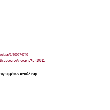
el/class/1/600274740
auth.gr/course/view.php?id=10811
 προγραμμάτων ανταλλαγής.