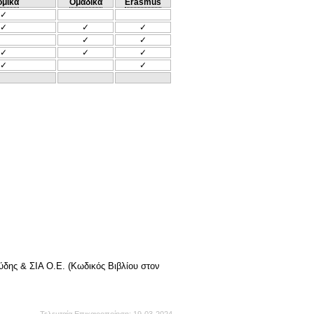
ομικά
Ομαδικά
Erasmus
✓
✓
✓
✓
✓
✓
✓
✓
✓
✓
✓
δης & ΣIA O.E. (Κωδικός Βιβλίου στον