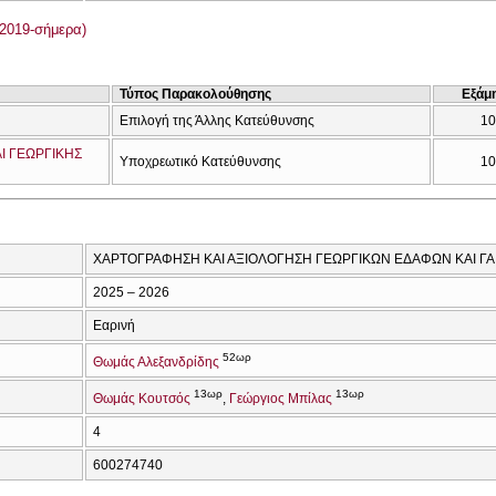
2019-σήμερα)
Τύπος Παρακολούθησης
Εξάμ
Επιλογή της Άλλης Κατεύθυνσης
10
Ι ΓΕΩΡΓΙΚΗΣ
Υποχρεωτικό Κατεύθυνσης
10
ΧΑΡΤΟΓΡΑΦΗΣΗ ΚΑΙ ΑΞΙΟΛΟΓΗΣΗ ΓΕΩΡΓΙΚΩΝ ΕΔΑΦΩΝ ΚΑΙ ΓΑ
2025 – 2026
Εαρινή
52ωρ
Θωμάς Αλεξανδρίδης
13ωρ
13ωρ
Θωμάς Κουτσός
Γεώργιος Μπίλας
4
600274740