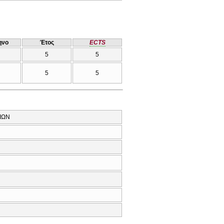
ηνο
Έτος
ECTS
5
5
5
5
ΙΩΝ