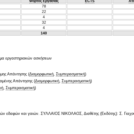
Φόρτος Εργασίας
ECTS
Ατ
78
22
4
32
4
140
θέμα εργαστηριακών ασκήσεων
ομης Απάντησης
(
Διαμορφωτική
,
Συμπερασματική
)
ταμένης Απάντησης
(
Διαμορφωτική
,
Συμπερασματική
)
κή
,
Συμπερασματική
)
ών εδαφών και γαιών. ΣΥΛΛΑΙΟΣ ΝΙΚΟΛΑΟΣ, Διαθέτης (Εκδότης): Σ. Γιαχού