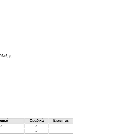
άλεξης.
ομικά
Ομαδικά
Erasmus
✓
✓
✓