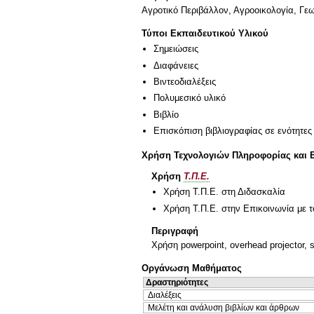
Αγροτικό Περιβάλλον, Αγρoοικολογία, Γε
Τύποι Εκπαιδευτικού Υλικού
Σημειώσεις
Διαφάνειες
Βιντεοδιαλέξεις
Πολυμεσικό υλικό
Βιβλίο
Επισκόπιση βιβλιογραφίας σε ενότητες
Χρήση Τεχνολογιών Πληροφορίας και 
Χρήση
Τ.Π.Ε.
Χρήση Τ.Π.Ε. στη Διδασκαλία
Χρήση Τ.Π.Ε. στην Επικοινωνία με τ
Περιγραφή
Χρήση powerpoint, overhead projector, s
Οργάνωση Μαθήματος
Δραστηριότητες
Διαλέξεις
Μελέτη και ανάλυση βιβλίων και άρθρων