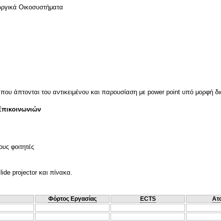
ωργικά Οικοσυστήματα
 που άπτονται του αντικειμένου και παρουσίαση με power point υπό μορφή δι
Επικοινωνιών
ους φοιτητές
lide projector και πίνακα.
Φόρτος Εργασίας
ECTS
Ατ