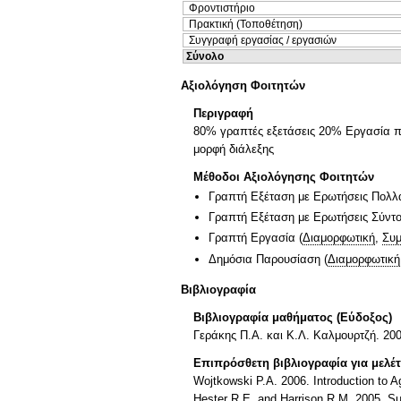
Φροντιστήριο
Πρακτική (Τοποθέτηση)
Συγγραφή εργασίας / εργασιών
Σύνολο
Αξιολόγηση Φοιτητών
Περιγραφή
80% γραπτές εξετάσεις 20% Εργασία πο
μορφή διάλεξης
Μέθοδοι Αξιολόγησης Φοιτητών
Γραπτή Εξέταση με Ερωτήσεις Πολλ
Γραπτή Εξέταση με Ερωτήσεις Σύντ
Γραπτή Εργασία
(
Διαμορφωτική
,
Συμ
Δημόσια Παρουσίαση
(
Διαμορφωτική
Βιβλιογραφία
Βιβλιογραφία μαθήματος (Εύδοξος)
Γεράκης Π.Α. και Κ.Λ. Καλμουρτζή. 200
Επιπρόσθετη βιβλιογραφία για μελέ
Wojtkowski P.A. 2006. Introduction to A
Hester R.E. and Harrison R.M. 2005. Sus