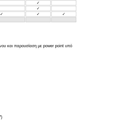
✓
✓
✓
✓
✓
νου και παρουσίαση με power point υπό
7)