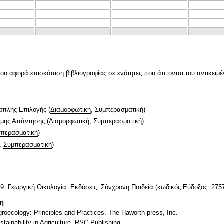
υ αφορά επισκόπιση βιβλιογραφίας σε ενότητες που άπτονται του αντικειμέ
απλής Επιλογής
(
Διαμορφωτική
,
Συμπερασματική
)
ομης Απάντησης
(
Διαμορφωτική
,
Συμπερασματική
)
περασματική
)
,
Συμπερασματική
)
9. Γεωργική Οικολογία. Εκδόσεις, Σύνχρονη Παιδεία (κωδικός Εύδοξος: 275
τη
groecology: Principles and Practices. The Haworth press, Inc.
tainability in Agriculture. RSC Publishing.