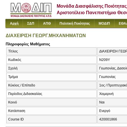
Μονάδα Διασφάλισης Ποιότητας
Αριστοτέλειο Πανεπιστήμιο Θε
Αρχή
ΣΔΠ
ΑΠΘ
Πολιτική Ποιότητας
ΜΟΔΙΠ
ΕΘΑ
ΔΙΑΧΕΙΡΙΣΗ ΓΕΩΡΓ.ΜΗΧΑΝΗΜΑΤΩΝ
Πληροφορίες Μαθήματος
Τίτλος
ΔΙΑΧΕΙΡΙΣΗ ΓΕ
Κωδικός
Ν209Υ
Σχολή
Γεωπονίας, Δασολ
Τμήμα
Γεωπονίας
Κύκλος / Επίπεδο
1ος / Προπτυχιακ
Περίοδος Διδασκαλίας
Χειμερινή
Κοινό
Ναι
Κατάσταση
Ενεργό
Course ID
420001866