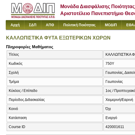
Μονάδα Διασφάλισης Ποιότητας
Αριστοτέλειο Πανεπιστήμιο Θε
Αρχή
ΣΔΠ
ΑΠΘ
Πολιτική Ποιότητας
ΜΟΔΙΠ
ΕΘΑ
ΚΑΛΛΩΠΙΣΤΙΚΑ ΦΥΤΑ ΕΞΩΤΕΡΙΚΩΝ ΧΩΡΩΝ
Πληροφορίες Μαθήματος
Τίτλος
ΚΑΛΛΩΠΙΣΤΙΚΑ 
Κωδικός
750Υ
Σχολή
Γεωπονίας, Δασολ
Τμήμα
Γεωπονίας
Κύκλος / Επίπεδο
1ος / Προπτυχιακ
Περίοδος Διδασκαλίας
Χειμερινή/Εαρινή
Κοινό
Όχι
Κατάσταση
Ενεργό
Course ID
420001611