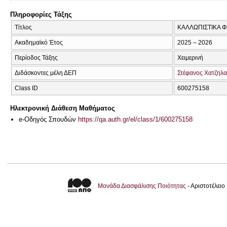
Πληροφορίες Τάξης
Τίτλος
ΚΑΛΛΩΠΙΣΤΙΚΑ 
Ακαδημαϊκό Έτος
2025 – 2026
Περίοδος Τάξης
Χειμερινή
Διδάσκοντες μέλη ΔΕΠ
Στέφανος Χατζηλ
Class ID
600275158
Ηλεκτρονική Διάθεση Μαθήματος
e-Οδηγός Σπουδών
https://qa.auth.gr/el/class/1/600275158
Μονάδα Διασφάλισης Ποιότητας
- Αριστοτέλει