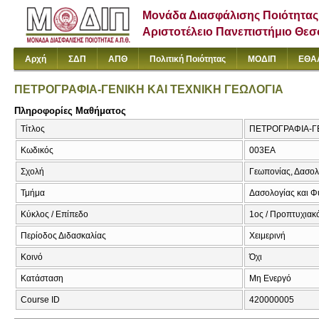
Μονάδα Διασφάλισης Ποιότητας
Αριστοτέλειο Πανεπιστήμιο Θε
Αρχή
ΣΔΠ
ΑΠΘ
Πολιτική Ποιότητας
ΜΟΔΙΠ
ΕΘΑ
ΠΕΤΡΟΓΡΑΦΙΑ-ΓΕΝΙΚΗ ΚΑΙ ΤΕΧΝΙΚΗ ΓΕΩΛΟΓΙΑ
Πληροφορίες Μαθήματος
Τίτλος
ΠΕΤΡΟΓΡΑΦΙΑ-ΓΕΝ
Κωδικός
003ΕΑ
Σχολή
Γεωπονίας, Δασολ
Τμήμα
Δασολογίας και Φ
Κύκλος / Επίπεδο
1ος / Προπτυχιακ
Περίοδος Διδασκαλίας
Χειμερινή
Κοινό
Όχι
Κατάσταση
Μη Ενεργό
Course ID
420000005