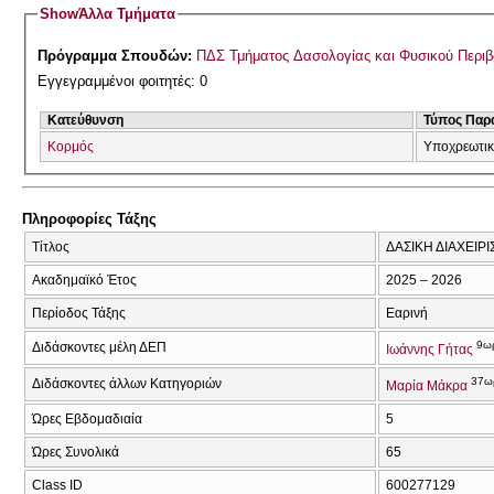
Show
Άλλα Τμήματα
Πρόγραμμα Σπουδών:
ΠΔΣ Τμήματος Δασολογίας και Φυσικού Περι
Εγγεγραμμένοι φοιτητές: 0
Κατεύθυνση
Τύπος Παρ
Κορμός
Υποχρεωτι
Πληροφορίες Τάξης
Τίτλος
ΔΑΣΙΚΗ ΔΙΑΧΕΙΡΙΣ
Ακαδημαϊκό Έτος
2025 – 2026
Περίοδος Τάξης
Εαρινή
9ω
Διδάσκοντες μέλη ΔΕΠ
Ιωάννης Γήτας
37ω
Διδάσκοντες άλλων Κατηγοριών
Μαρία Μάκρα
Ώρες Εβδομαδιαία
5
Ώρες Συνολικά
65
Class ID
600277129