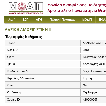
Μονάδα Διασφάλισης Ποιότητας
Αριστοτέλειο Πανεπιστήμιο Θε
Αρχή
ΣΔΠ
ΑΠΘ
Πολιτική Ποιότητας
ΜΟΔΙΠ
ΕΘΑ
ΔΑΣΙΚΗ ΔΙΑΧΕΙΡΙΣΤΙΚΗ ΙΙ
Πληροφορίες Μαθήματος
Τίτλος
ΔΑΣΙΚΗ ΔΙΑΧΕΙΡΙΣΤ
Κωδικός
056Υ
Σχολή
Γεωπονίας, Δασολ
Τμήμα
Δασολογίας και Φ
Κύκλος / Επίπεδο
1ος / Προπτυχιακό
Περίοδος Διδασκαλίας
Εαρινή
Κοινό
Όχι
Κατάσταση
Μη Ενεργό
Course ID
420000065