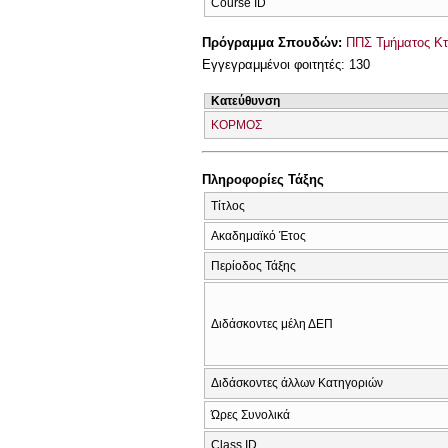
Course ID
Πρόγραμμα Σπουδών:
ΠΠΣ Τμήματος Κτη
Εγγεγραμμένοι φοιτητές: 130
Κατεύθυνση
ΚΟΡΜΟΣ
Πληροφορίες Τάξης
Τίτλος
Ακαδημαϊκό Έτος
Περίοδος Τάξης
Διδάσκοντες μέλη ΔΕΠ
Διδάσκοντες άλλων Κατηγοριών
Ώρες Συνολικά
Class ID