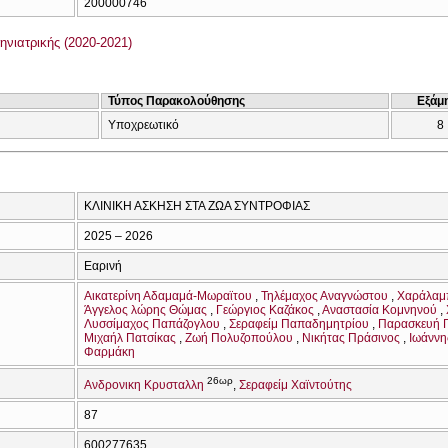
200000746
νιατρικής (2020-2021)
Τύπος Παρακολούθησης
Εξάμ
Υποχρεωτικό
8
ΚΛΙΝΙΚΗ ΑΣΚΗΣΗ ΣΤΑ ΖΩΑ ΣΥΝΤΡΟΦΙΑΣ
2025 – 2026
Εαρινή
Αικατερίνη Αδαμαμά-Μωραϊτου
Τηλέμαχος Αναγνώστου
Χαράλαμ
Άγγελος λώρης Θώμας
Γεώργιος Καζάκος
Αναστασία Κομνηνού
Λυσσίμαχος Παπάζογλου
Σεραφείμ Παπαδημητρίου
Παρασκευή 
Μιχαήλ Πατσίκας
Ζωή Πολυζοπούλου
Νικήτας Πράσινος
Ιωάννη
Φαρμάκη
26ωρ
Ανδρονικη Κρυσταλλη
Σεραφείμ Χαϊντούτης
87
600277635