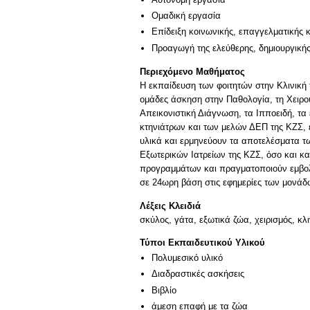
Ομαδική εργασία
Επίδειξη κοινωνικής, επαγγελματικής 
Προαγωγή της ελεύθερης, δημιουργική
Περιεχόμενο Μαθήματος
Η εκπαίδευση των φοιτητών στην Κλινική 
ομάδες άσκηση στην Παθολογία, τη Χειρου
Απεικονιστική Διάγνωση, τα Ιπποειδή, τα
κτηνιάτρων και των μελών ΔΕΠ της ΚΖΣ, εξ
υλικά και ερμηνεύουν τα αποτελέσματα τ
Εξωτερικών Ιατρείων της ΚΖΣ, όσο και κ
προγραμμάτων και πραγματοποιούν εμβολι
σε 24ωρη βάση στις εφημερίες των μονάδω
Λέξεις Κλειδιά
σκύλος, γάτα, εξωτικά ζώα, χειρισμός, κ
Τύποι Εκπαιδευτικού Υλικού
Πολυμεσικό υλικό
Διαδραστικές ασκήσεις
Βιβλίο
άμεση επαφή με τα ζώα