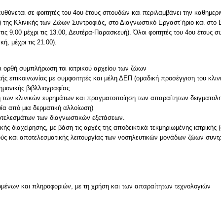
υθύνεται σε φοιτητές του 4ου έτους σπουδών και περιλαμβάνει την καθημερ
) της Κλινικής των Ζώων Συντροφιάς, στο Διαγνωστικό Εργαστ΄ήριο και στο 
 τις 9.00 μέχρι τις 13.00, Δευτέρα-Παρασκευή). Όλοι φοιτητές του 4ου έτους 
ή, μέχρι τις 21.00).
αι ορθή συμπλήρωση τοι ιατρικού αρχείου των ζώων
κής επικοινωνίας με συμφοιτητές και μέλη ΔΕΠ (ομαδική προσέγγιση του κλινι
ημονικής βιβλλιογραφίας
ση των κλινικών ευρημάτων και πραγματοποίηση των απαραίτητων δειγματολ
ία από μια δερματική αλλοίωση)
ποτελεσμάτων των διαγνωστικών εξετάσεων.
ής διαχείρησης, με βάση τις αρχές της αποδεικτικά τεκμηριωμένης ιατρικής 
λούς και αποτελεσματικής λειτουργίας των νοσηλευτικών μονάδων ζώων συντ
μένων και πληροφοριών, με τη χρήση και των απαραίτητων τεχνολογιών