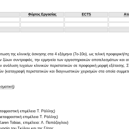
Φόρτος Εργασίας
ECTS
Ατ
άτωση της κλινικής άσκησης στα 4 εξάμηνα (7ο-10ο), ως τελική προφορική/π
των ζώων συντροφιάς, την ερμηνεία των εργαστηριακών αποτελεσμάτων και α
ν ανάλυση τυχαίων κλινικών περιστατικών σε προφορική μορφή εξέτασης. Σ
τών (καταγραφή περιστατικών και διαγνωστικών χειρισμών στα οποία συμμετε
σματική
)
εταφραστική επιμέλεια Τ. Ράλλης)
μεταφραστική επιμέλεια Τ. Ράλλης)
Karen Tobias, επιμέλεια: Λ. Παπάζογλου)
γησία του Σκύλου και της Γάτας