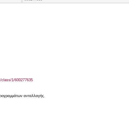
el/class/1/600277635
 προγραμμάτων ανταλλαγής.