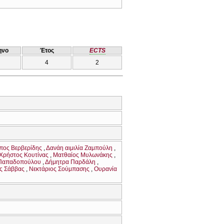
ηνο
Έτος
ECTS
4
2
πος Βερβερίδης
Δανάη αιμιλία Ζαμπούλη
Χρήστος Κουτίνας
Ματθαίος Μυλωνάκης
Παπαδοπούλου
Δήμητρα Παρδάλη
ς Σάββας
Νεκτάριος Σούμπασης
Ουρανία