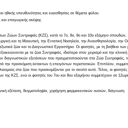
και ηθικής υπευθυνότητας και ευαισθησίας σε θέματα φύλου
ς και επαγωγικής σκέψης
των Ζώων Συντροφιάς (ΚΖΣ), κατά το 7ο, 8ο, 9ο και 10ο εξάμηνο σπουδών, 
ργική και τη Μαιευτική, την Εντατική Νοσηλεία, την Αναισθησιολογία, την Ο
 εξωτικά ζώα και το Διαγνωστικό Εργαστήριο. Οι φοιτητές, με τη βοήθεια τ
οικειώνονται με τα ζώα Συντροφιάς, ιδιαίτερα στον χειρισμό και την κλινικ
ων διαγνωστικών εξετάσεων που πραγματοποιούνται στα Ζώα Συντροφιάς, τό
ατά την προσκόμιση έκτακτων ή επειγόντων περιστατικών. Επιπλέον, συμμε
ασμούς στα ζώα που προσκομίζονται για το σκοπό αυτό. Τέλος, οι φοιτητές
ν της ΚΖΣ, ενώ οι φοιτητές του 7ου και 8ου εξαμήνου συμμετέχουν σε 12ωρη
λινική εξέταση, δειγματοληψία, χορήγηση φαρμακευτικών ουσιών, διάγνωση