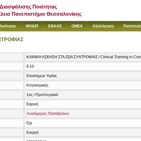
Διασφάλισης Ποιότητας
έλειο Πανεπιστήμιο Θεσσαλονίκης
Ποιότητας
ΜΟΔΙΠ
ΕΘΑΑΕ
ΟΜΕΑ
Αξιολόγηση
Πιστοποί
ΝΤΡΟΦΙΑΣ
ΚΛΙΝΙΚΗ ΑΣΚΗΣΗ ΣΤΑ ΖΩΑ ΣΥΝΤΡΟΦΙΑΣ / Clinical Training in Co
8.10
Επιστημών Υγείας
Κτηνιατρικής
1ος / Προπτυχιακό
Εαρινή
Λυσσίμαχος Παπάζογλου
Όχι
Ενεργό