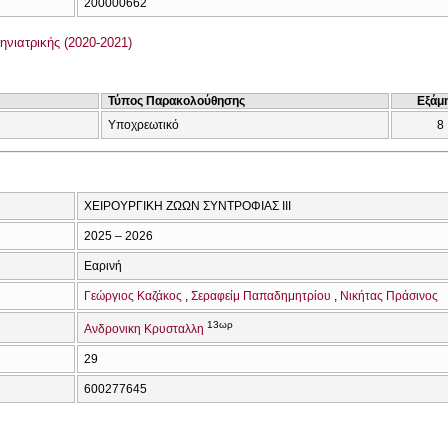
200000662
νιατρικής (2020-2021)
Τύπος Παρακολούθησης
Εξάμ
Υποχρεωτικό
8
ΧΕΙΡΟΥΡΓΙΚΗ ΖΩΩΝ ΣΥΝΤΡΟΦΙΑΣ ΙΙΙ
2025 – 2026
Εαρινή
Γεώργιος Καζάκος
Σεραφείμ Παπαδημητρίου
Νικήτας Πράσινος
13ωρ
Ανδρονικη Κρυσταλλη
29
600277645