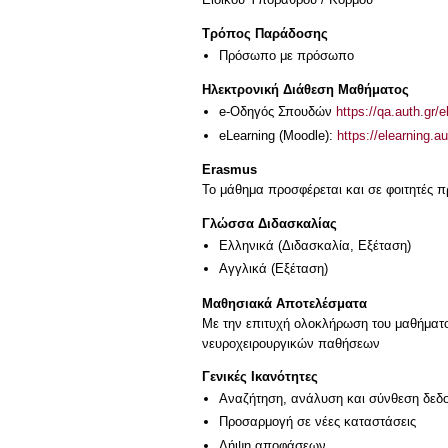
Τρόπος Παράδοσης
Πρόσωπο με πρόσωπο
Ηλεκτρονική Διάθεση Μαθήματος
e-Οδηγός Σπουδών
https://qa.auth.gr/
eLearning (Moodle):
https://elearning.
Erasmus
Το μάθημα προσφέρεται και σε φοιτητές
Γλώσσα Διδασκαλίας
Ελληνικά
(Διδασκαλία, Εξέταση)
Αγγλικά
(Εξέταση)
Μαθησιακά Αποτελέσματα
Με την επιτυχή ολοκλήρωση του μαθήματο
νευροχειρουργικών παθήσεων
Γενικές Ικανότητες
Αναζήτηση, ανάλυση και σύνθεση δεδο
Προσαρμογή σε νέες καταστάσεις
Λήψη αποφάσεων