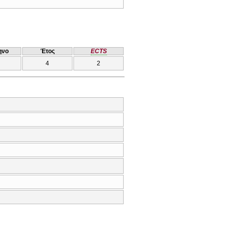
ηνο
Έτος
ECTS
4
2