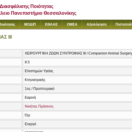
Διασφάλισης Ποιότητας
έλειο Πανεπιστήμιο Θεσσαλονίκης
Ποιότητας
ΜΟΔΙΠ
ΕΘΑΑΕ
ΟΜΕΑ
Αξιολόγηση
Πιστοποί
Σ ΙΙΙ
ΧΕΙΡΟΥΡΓΙΚΗ ΖΩΩΝ ΣΥΝΤΡΟΦΙΑΣ ΙΙΙ / Companion Animal Surgery 
8.5
Επιστημών Υγείας
Κτηνιατρικής
1ος / Προπτυχιακό
Εαρινή
Νικήτας Πράσινος
Όχι
Ενεργό