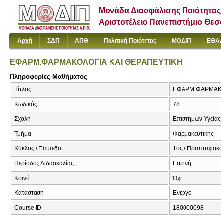
Μονάδα Διασφάλισης Ποιότητας
Αριστοτέλειο Πανεπιστήμιο Θε
Αρχή
ΣΔΠ
ΑΠΘ
Πολιτική Ποιότητας
ΜΟΔΙΠ
ΕΘΑ
ΕΦΑΡΜ.ΦΑΡΜΑΚΟΛΟΓΙΑ ΚΑΙ ΘΕΡΑΠΕΥΤΙΚΗ
Πληροφορίες Μαθήματος
Τίτλος
ΕΦΑΡΜ.ΦΑΡΜΑΚΟ
Κωδικός
78
Σχολή
Επιστημών Υγείας
Τμήμα
Φαρμακευτικής
Κύκλος / Επίπεδο
1ος / Προπτυχιακ
Περίοδος Διδασκαλίας
Εαρινή
Κοινό
Όχι
Κατάσταση
Ενεργό
Course ID
180000098