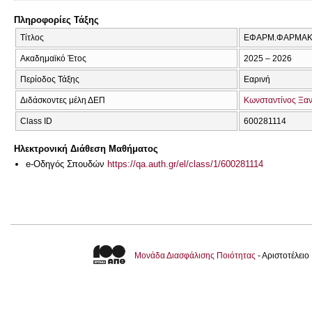
Πληροφορίες Τάξης
Τίτλος
ΕΦΑΡΜ.ΦΑΡΜΑΚΟ
Ακαδημαϊκό Έτος
2025 – 2026
Περίοδος Τάξης
Εαρινή
Διδάσκοντες μέλη ΔΕΠ
Κωνσταντίνος Ξα
Class ID
600281114
Ηλεκτρονική Διάθεση Μαθήματος
e-Οδηγός Σπουδών
https://qa.auth.gr/el/class/1/600281114
Μονάδα Διασφάλισης Ποιότητας
- Αριστοτέλει