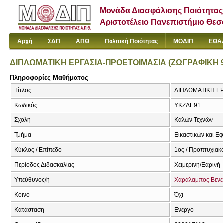
Μονάδα Διασφάλισης Ποιότητας
Αριστοτέλειο Πανεπιστήμιο Θε
Αρχή
ΣΔΠ
ΑΠΘ
Πολιτική Ποιότητας
ΜΟΔΙΠ
ΕΘΑ
ΔΙΠΛΩΜΑΤΙΚΗ ΕΡΓΑΣΙΑ-ΠΡΟΕΤΟΙΜΑΣΙΑ (ΖΩΓΡΑΦΙΚΗ 9
Πληροφορίες Μαθήματος
Τίτλος
ΔΙΠΛΩΜΑΤΙΚΗ ΕΡΓΑ
Κωδικός
ΥΚΖΔΕ91
Σχολή
Καλών Τεχνών
Τμήμα
Εικαστικών και Ε
Κύκλος / Επίπεδο
1ος / Προπτυχιακ
Περίοδος Διδασκαλίας
Χειμερινή/Εαρινή
Υπεύθυνος/η
Χαράλαμπος Βενε
Κοινό
Όχι
Κατάσταση
Ενεργό