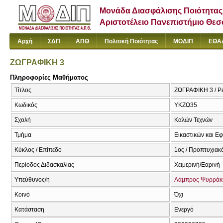
Μονάδα Διασφάλισης Ποιότητας
Αριστοτέλειο Πανεπιστήμιο Θε
Αρχή
ΣΔΠ
ΑΠΘ
Πολιτική Ποιότητας
ΜΟΔΙΠ
ΕΘΑ
ΖΩΓΡΑΦΙΚΗ 3
Πληροφορίες Μαθήματος
Τίτλος
ΖΩΓΡΑΦΙΚΗ 3 / Pai
Κωδικός
ΥΚΖΩ35
Σχολή
Καλών Τεχνών
Τμήμα
Εικαστικών και Ε
Κύκλος / Επίπεδο
1ος / Προπτυχιακ
Περίοδος Διδασκαλίας
Χειμερινή/Εαρινή
Υπεύθυνος/η
Λάμπρος Ψυρράκ
Κοινό
Όχι
Κατάσταση
Ενεργό