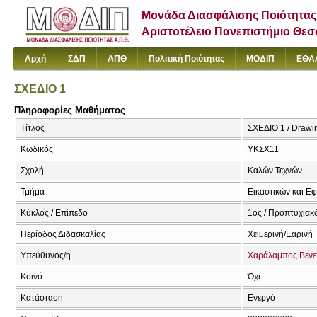
Μονάδα Διασφάλισης Ποιότητας
Αριστοτέλειο Πανεπιστήμιο Θε
Αρχή
ΣΔΠ
ΑΠΘ
Πολιτική Ποιότητας
ΜΟΔΙΠ
ΕΘΑ
ΣΧΕΔΙΟ 1
Πληροφορίες Μαθήματος
Τίτλος
ΣΧΕΔΙΟ 1 / Drawin
Κωδικός
ΥΚΣΧ11
Σχολή
Καλών Τεχνών
Τμήμα
Εικαστικών και Ε
Κύκλος / Επίπεδο
1ος / Προπτυχιακ
Περίοδος Διδασκαλίας
Χειμερινή/Εαρινή
Υπεύθυνος/η
Χαράλαμπος Βενε
Κοινό
Όχι
Κατάσταση
Ενεργό