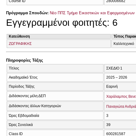
Course ID
280006682
Πρόγραμμα Σπουδών:
Νέο ΠΠΣ Τμήμα Εικαστικών και Εφαρμοσμένων 
Εγγεγραμμένοι φοιτητές: 6
Κατεύθυνση
Τύπος Παρα
ΖΩΓΡΑΦΙΚΗΣ
Καλλιτεχνικό
Πληροφορίες Τάξης
Τίτλος
ΣΧΕΔΙΟ 1
Ακαδημαϊκό Έτος
2025 – 2026
Περίοδος Τάξης
Εαρινή
Διδάσκοντες μέλη ΔΕΠ
Χαράλαμπος Βενε
Διδάσκοντες άλλων Κατηγοριών
Παναγιώτα Ανδριά
Ώρες Εβδομαδιαία
3
Ώρες Συνολικά
39
Class ID
600281587