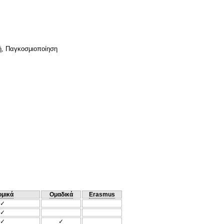
χή, Παγκοσμιοποίηση
ομικά
Ομαδικά
Erasmus
✓
✓
✓
✓