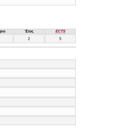
ηνο
Έτος
ECTS
2
5