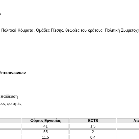
ς, Πολιτικά Κόμματα, Ομάδες Πίεσης, θεωρίες του κράτους, Πολιτική Συμμετο
Επικοινωνιών
κπαίδευση
ους φοιτητές
Φόρτος Εργασίας
ECTS
Ατ
41
1,5
55
2
11.5
0,4