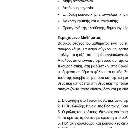
Λήψη αποφάσεων
Αυτόνομη εργασία
Επίδειξη κοινωνικής, επαγγελματικής 
Άσκηση κριτικής και αυτοκριτικής
Προαγωγή της ελεύθερης, δημιουργική
Περιεχόμενο Μαθήματος
Βασικός στόχος του μαθήματος είναι να π
αναφορικά με μια σειρά σύγχρονων ερευν
επιλέγεται η εξέταση σειράς εννοιολογικ
Αναλύονται οι έννοιες της εξουσίας, της κ
πλουραλιστική, στη μαρξιστική, στις θεωρ
με έμφαση σε θέματα φύλου και φυλής. Στ
τόσο της «συμβατικής», όσο και της «μη σ
θεματική εστιάζεται στη θεματική της πο
συσχετίζονται τόσο εθνικά, όσο και μη εθν
1. Εισαγωγή στο Γνωστικό Αντικείμενο τη
2. Η θεμελιώδης έννοια της Πολιτικής Κοι
3. Ο ρόλος του κράτους. Θεωρίες για το κ
4. Το κράτος πρόνοιας με έμφαση στο ρόλ
5. Πολιτική κουλτούρα και κοινωνικές διε