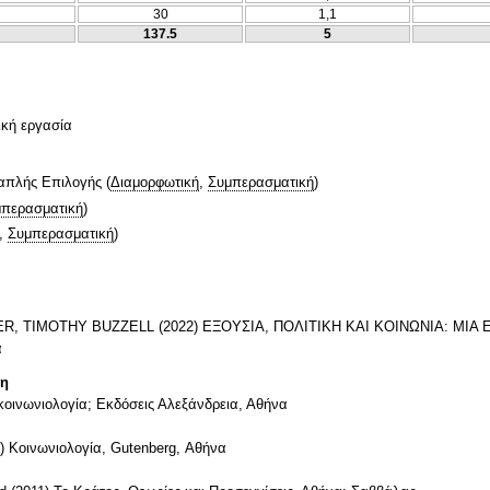
30
1,1
137.5
5
ική εργασία
απλής Επιλογής
(
Διαμορφωτική
,
Συμπερασματική
)
περασματική
)
,
Συμπερασματική
)
R, TIMOTHY BUZZELL (2022) ΕΞΟΥΣΙΑ, ΠΟΛΙΤΙΚΗ ΚΑΙ ΚΟΙΝΩΝΙΑ: ΜΙΑ
α
τη
ή κοινωνιολογία; Εκδόσεις Αλεξάνδρεια, Αθήνα
0) Κοινωνιολογία, Gutenberg, Αθήνα