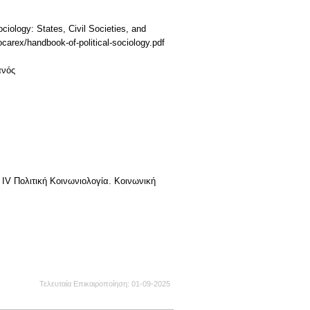
ciology: States, Civil Societies, and
carex/handbook-of-political-sociology.pdf
ανός
ς IV Πολιτική Κοινωνιολογία. Κοινωνική
Τελευταία Επικαιροποίηση
01-09-2025