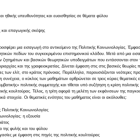
και ηθικής υπευθυνότητας και ευαισθησίας σε θέματα φύλου
ς και επαγωγικής σκέψης
ροσφέρει μια εισαγωγή στο αντικείμενο της Πολιτικής Κοινωνιολογίας. Έμφ
ητικών πεδίων του συγκεκριμένου επιστημονικού κλάδου. Μετά από μια εισα
ών ζητημάτων και βασικών θεωρητικών υποδειγμάτων που εντάσσονται στον τ
υριαρχίας και της γραφειοκρατίας. Δίνεται έμφαση στις στις βασικές θεωρίες
ίες των ελίτ, στο κράτος πρόνοιας. Παράλληλα, παρουσιάζονται νεότερες προ
η συνέχεια, ο κύκλος των μαθημάτων αρθρώνεται σε τρεις κύριες θεματικές ε
υμβατικής» πολιτικής συμμετοχής και τίθεται υπό συζήτηση η κρίση πολιτικ
λιτικής κουλτούρας. Τέλος, η τρίτη αφορά τη μελέτη των εκφάνσεων της παγκ
ικά στοιχεία. Οι θεματικές ενότητες του μαθήματος είναι οι ακόλουθες:
ς Πολιτικής Κοινωνιολογίας
νωνιολογίας: η εξουσία
ράτος
ο της φυλής και του φύλου
ργασίες με έμφαση στις πηγές της πολιτικής κουλτούρας