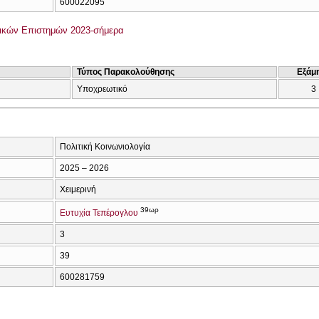
600022095
ικών Επιστημών 2023-σήμερα
Τύπος Παρακολούθησης
Εξάμ
Υποχρεωτικό
3
Πολιτική Κοινωνιολογία
2025 – 2026
Χειμερινή
39ωρ
Ευτυχία Τεπέρογλου
3
39
600281759