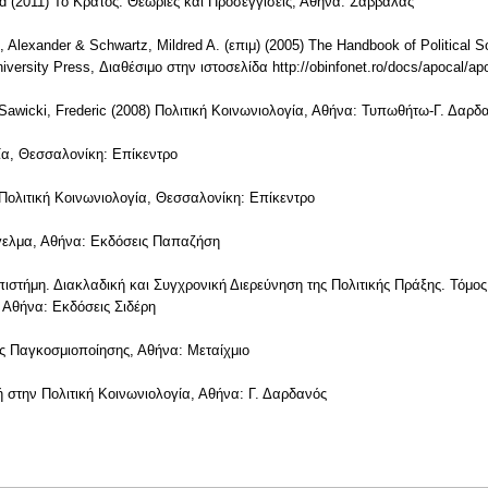
vid (2011) Το Κράτος. Θεωρίες και Προσεγγίσεις, Αθήνα: Σαββάλας
, Alexander & Schwartz, Mildred A. (επιμ) (2005) The Handbook of Political So
versity Press, Διαθέσιμο στην ιστοσελίδα http://obinfonet.ro/docs/apocal/apo
 Sawicki, Frederic (2008) Πολιτική Κοινωνιολογία, Αθήνα: Τυπωθήτω-Γ. Δαρδ
γία, Θεσσαλονίκη: Επίκεντρο
 Πολιτική Κοινωνιολογία, Θεσσαλονίκη: Επίκεντρο
γελμα, Αθήνα: Εκδόσεις Παπαζήση
Επιστήμη. Διακλαδική και Συγχρονική Διερεύνηση της Πολιτικής Πράξης. Τόμο
 Αθήνα: Εκδόσεις Σιδέρη
ης Παγκοσμιοποίησης, Αθήνα: Μεταίχμιο
 στην Πολιτική Κοινωνιολογία, Αθήνα: Γ. Δαρδανός