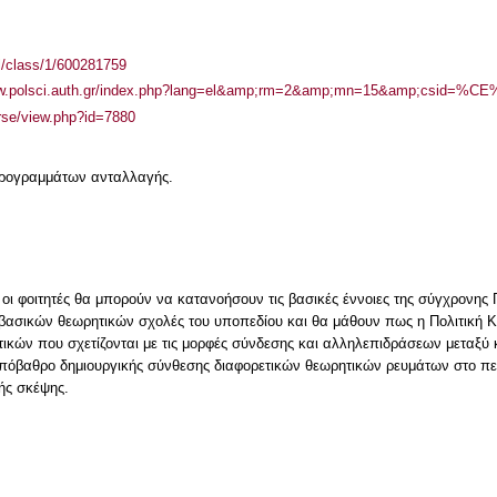
el/class/1/600281759
ww.polsci.auth.gr/index.php?lang=el&amp;rm=2&amp;mn=15&amp;csid=
urse/view.php?id=7880
 προγραμμάτων ανταλλαγής.
οι φοιτητές θα μπορούν να κατανοήσουν τις βασικές έννοιες της σύγχρονης 
βασικών θεωρητικών σχολές του υποπεδίου και θα μάθουν πως η Πολιτική Κο
ικών που σχετίζονται με τις μορφές σύνδεσης και αλληλεπιδράσεων μεταξύ 
πόβαθρο δημιουργικής σύνθεσης διαφορετικών θεωρητικών ρευμάτων στο πεδί
κής σκέψης.