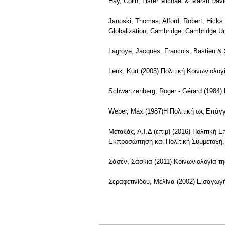
Hay, Colin, Lister Michael & Marsh Da
Janoski, Thomas, Alford, Robert, Hicks 
Globalization, Cambridge: Cambridge Uni
Lagroye, Jacques, Francois, Bastien &
Lenk, Kurt (2005) Πολιτική Κοινωνιολο
Schwartzenberg, Roger - Gérard (1984)
Weber, Max (1987)Η Πολιτική ως Επάγ
Μεταξάς, Α.Ι.Δ (επιμ) (2016) Πολιτική 
Εκπροσώπηση και Πολιτική Συμμετοχή,
Σάσεν, Σάσκια (2011) Κοινωνιολογία τ
Σεραφετινίδου, Μελίνα (2002) Εισαγωγή