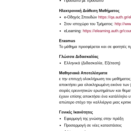
Πρόσωπο με πρόσωπο
Ηλεκτρονική Διάθεση Μαθήματος
e-Οδηγός Σπουδών
https://qa.auth.gr/
Στον ιστοχώρο του Τμήματος:
http://w
eLearning:
https://elearning.auth.gr/co
Erasmus
Το μάθημα προσφέρεται και σε φοιτητές
Γλώσσα Διδασκαλίας
Ελληνικά
(Διδασκαλία, Εξέταση)
Μαθησιακά Αποτελέσματα
ε την επιτυχή ολοκλήρωση του μαθήματος 
αποκτήσει μια ολοκληρωμένη εικόνα των 
σειράς ερευνητικών ερωτημάτων και θεματ
έχουν επίσης αποκτήσει ένα κατάλληλο υ
απώτερο στόχο την καλλιέργια μιας κριτι
Γενικές Ικανότητες
Εφαρμογή της γνώσης στην πράξη
Προσαρμογή σε νέες καταστάσεις