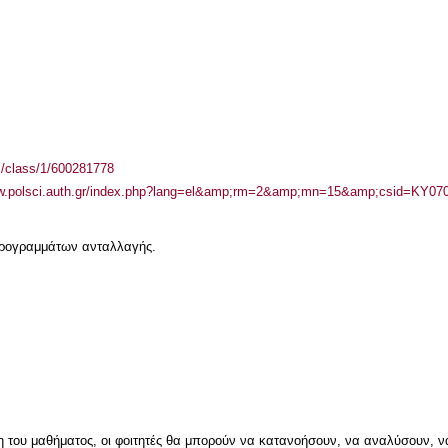
el/class/1/600281778
ww.polsci.auth.gr/index.php?lang=el&amp;rm=2&amp;mn=15&amp;csid=ΚΥ07
 προγραμμάτων ανταλλαγής.
του μαθήματος, οι φοιτητές θα μπορούν να κατανοήσουν, να αναλύσουν, ν