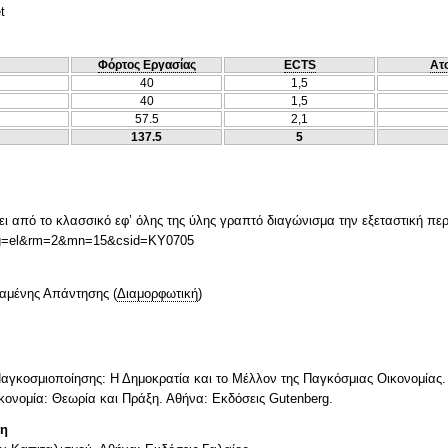
t
Φόρτος Εργασίας
ECTS
Ατ
40
1,5
40
1,5
57.5
2,1
137.5
5
ι από το κλασσικό εφ’ όλης της ύλης γραπτό διαγώνισμα την εξεταστική περ
?lang=el&rm=2&mn=15&csid=ΚΥ0705
ταμένης Απάντησης
(
Διαμορφωτική
)
 Παγκοσμιοποίησης: Η Δημοκρατία και το Μέλλον της Παγκόσμιας Οικονομίας.
Οικονομία: Θεωρία και Πράξη. Αθήνα: Εκδόσεις Gutenberg.
τη