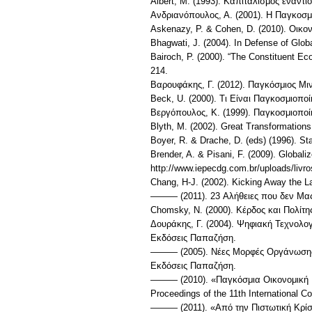
Albert, M. (1993). Καπιταλισμός εναντ
Ανδριανόπουλος, Α. (2001). Η Παγκοσμι
Askenazy, P. & Cohen, D. (2010). Οικον
Bhagwati, J. (2004). In Defense of Glob
Bairoch, P. (2000). “The Constituent Eco
214.
Βαρουφάκης, Γ. (2012). Παγκόσμιος Μιν
Beck, U. (2000). Τι Είναι Παγκοσμιοπο
Βεργόπουλος, Κ. (1999). Παγκοσμιοποί
Blyth, M. (2002). Great Transformation
Boyer, R. & Drache, D. (eds) (1996). St
Brender, A. & Pisani, F. (2009). Globali
http://www.iepecdg.com.br/uploads/livr
Chang, H-J. (2002). Kicking Away the L
——— (2011). 23 Αλήθειες που δεν Μας 
Chomsky, N. (2000). Κέρδος και Πολίτ
Δουράκης, Γ. (2004). Ψηφιακή Τεχνολο
Εκδόσεις Παπαζήση.
——— (2005). Νέες Μορφές Οργάνωσης: Η
Εκδόσεις Παπαζήση.
——— (2010). «Παγκόσμια Οικονομική Κρ
Proceedings of the 11th International 
——— (2011). «Από την Πιστωτική Κρίση 