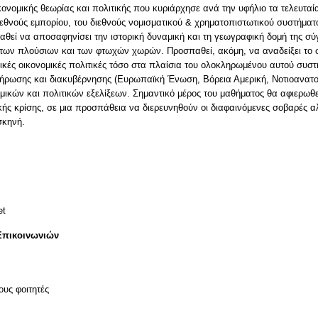
ικονομικής θεωρίας και πολιτικής που κυριάρχησε ανά την υφήλιο τα τελευτα
διεθνούς εμπορίου, του διεθνούς νομισματικού & χρηματοπιστωτικού συστήμ
θεί να αποσαφηνίσει την ιστορική δυναμική και τη γεωγραφική δομή της σύ
ή των πλούσιων και των φτωχών χωρών. Προσπαθεί, ακόμη, να αναδείξει το
θνικές οικονομικές πολιτικές τόσο στα πλαίσια του ολοκληρωμένου αυτού συσ
λήρωσης και διακυβέρνησης (Ευρωπαϊκή Ένωση, Βόρεια Αμερική, Νοτιοανατ
μικών και πολιτικών εξελίξεων. Σημαντικό μέρος του μαθήματος θα αφιερωθεί
κής κρίσης, σε μια προσπάθεια να διερευνηθούν οι διαφαινόμενες σοβαρές 
σκηνή.
et
Επικοινωνιών
ους φοιτητές