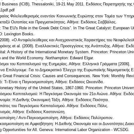
nal Business (ICIB), Thessaloniki, 19-21 May 2011. Εκδόσεις Παρατηρητής της
11pdf.pdf
αίος Φιλελευθερισμός εναντίον Κοινωνικής Ευρώπης στον Τομέα των Υπηρε
 μεταξύ Ουτοπίας και Πραγματικότητας. Αθήνα: Εκδόσεις Σαββάλας.
e: The EU's Role in the Greek Debt Crisis”. In The Great Catalyst: European
D: Lexington Books.
(2008). «Ο Αντιφιλελεύθερος και Αναχρονιστικός Χαρακτήρας του Νεοφιλελε
ράκης et al. (2008). Εναλλακτικές Προσεγγίσεις της Ανάπτυξης. Αθήνα: Εκδ
tal: A History of the International Monetary System. Princeton: Princeton Uni
ion and the World Economy. Northampton: Edward Elgar.
Κόσμοι του Καπιταλισμού της Ευημερίας. Αθήνα: Ελληνικά Γράμματα [2006].
με να Επιλέγουμε: Για το Δημοκρατικό Έλεγχο της Ευρωπαϊκής Νομισματικής Ε
The Great Financial Crisis: Causes and Consequences. New York: Monthly Rev
ιά: Τι Είναι η Παγκοσμιοποίηση. Αθήνα: Εκδόσεις Ωκεανίδα.
netary History of the United States, 1867-1960. Princeton: Princeton Univer
κόσμιου Καπιταλισμού: Η Παγκόσμια Οικονομία τον 21ο Αιώνα. Αθήνα: Εκδόσ
ομία: Η Διεθνής Οικονομική Τάξη. Αθήνα: Εκδόσεις Ποιότητα.
απάτες του Παγκόσμιου Καπιταλισμού. Αθήνα: Εκδόσεις Πόλις.
λισμός. Αθήνα: Εκδόσεις Καστανιώτη.
μιοποίηση / Αντι-Παγκοσμιοποίηση. Αθήνα: Εκδόσεις Πολύτροπον.
γκοσμιοποίηση σε Αμφισβήτηση: Η Διεθνής Οικονομία και οι Δυνατότητες Δι
ng Opportunities for All. Geneva: International Labor Organization - WCSDG.