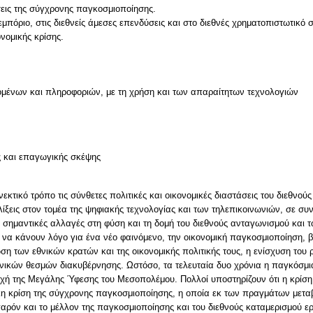
σεις της σύγχρονης παγκοσμιοποίησης.
 εμπόριο, στις διεθνείς άμεσες επενδύσεις και στο διεθνές χρηματοπιστωτικό 
ονομικής κρίσης.
μένων και πληροφοριών, με τη χρήση και των απαραίτητων τεχνολογιών
ς και επαγωγικής σκέψης
εκτικό τρόπο τις σύνθετες πολιτικές και οικονομικές διαστάσεις του διεθνού
ελίξεις στον τομέα της ψηφιακής τεχνολογίας και των τηλεπικοινωνιών, σε σ
ημαντικές αλλαγές στη φύση και τη δομή του διεθνούς ανταγωνισμού και τ
να κάνουν λόγο για ένα νέο φαινόμενο, την οικονομική παγκοσμιοποίηση, β
ωση των εθνικών κρατών και της οικονομικής πολιτικής τους, η ενίσχυση το
νικών θεσμών διακυβέρνησης. Ωστόσο, τα τελευταία δυο χρόνια η παγκόσμια
χή της Μεγάλης Ύφεσης του Μεσοπολέμου. Πολλοί υποστηρίζουν ότι η κρίση α
η κρίση της σύγχρονης παγκοσμιοποίησης, η οποία εκ των πραγμάτων μεταβά
ρόν και το μέλλον της παγκοσμιοποίησης και του διεθνούς καταμερισμού εργ