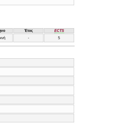
ηνο
Έτος
ECTS
ρινή
-
5