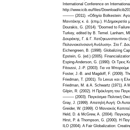
International Conference on Internatio
http://www.icib.eu/files/Download/icib20
——— (2011). «Οδηγία Bolkestein: Αγορ
Μανιτάκης κ. ά. (επιμ.). Η Δημοκρατία
Dourakis, G. (2014). “Doomed to Failur
Turkey, edited by B. Temel. Lanham, M
Δουράκης, Γ. & Γ. Χατζηκωνσταντίνου 
Πολανιοκεϊνσιανή Ανάλυση». Στο Γ. Δου
Eichengreen, B. (1998). Globalizing Capi
Epstein, G. (ed.) (2005). Financializat
Esping-Anderson, G. (1990). Οι Τρεις 
Fitoussi, J.-P. (2003). Για να Μπορού
Foster, J.-B. and Magdoff, F. (2009). 
Friedman, T. (2001). Το Lexus και η Ελ
Friedman, M. & A. Schwartz (1971). A Mo
Gilpin, R. (2002). Η Πρόκληση του Παγ
——— (2003). Παγκόσμια Πολιτική Οικον
Gray, J. (1999). Απατηλή Αυγή: Οι Αυτ
Greider, W. (1999). Ο Μανιακός Καπιτα
Held, D. & McGrew, A. (2004). Παγκοσ
Hirst, P. & Thompson, G. (2000). Η Πα
ILO (2004). A Fair Globalization: Creati