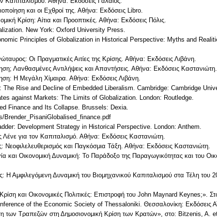
ίον Καπιταλισμού. Αθήνα: Εκδόσεις Γαλαίος.
οποίηση και οι Εχθροί της. Αθήνα: Εκδόσεις Libro.
ομική Κρίση: Αίτια και Προοπτικές. Αθήνα: Εκδόσεις Πόλις.
alization. New York: Oxford University Press.
nomic Principles of Globalization in Historical Perspective: Myths and Realitie
ώταυρος: Οι Πραγματικές Αιτίες της Κρίσης. Αθήνα: Εκδόσεις Λιβάνη.
ίηση; Λανθασμένες Αντιλήψεις και Απαντήσεις. Αθήνα: Εκδόσεις Καστανιώτη.
ηση: Η Μεγάλη Χίμαιρα. Αθήνα: Εκδόσεις Λιβάνη.
s: The Rise and Decline of Embedded Liberalism. Cambridge: Cambridge Unive
ates against Markets: The Limits of Globalization. London: Routledge.
zed Finance and Its Collapse. Brussels: Dexia.
os/Brender_PisaniGlobalised_finance.pdf
adder: Development Strategy in Historical Perspective. London: Anthem.
Λένε για τον Καπιταλισμό. Αθήνα: Εκδόσεις Καστανιώτη.
ης: Νεοφιλελευθερισμός και Παγκόσμια Τάξη. Αθήνα: Εκδόσεις Καστανιώτη.
γία και Οικονομική Δυναμική: Το Παράδοξο της Παραγωγικότητας και του Οικ
 Αμφιλεγόμενη Δυναμική του Βιομηχανικού Καπιταλισμού στα Τέλη του 20ο
ίση και Οικονομικές Πολιτικές: Επιστροφή του John Maynard Keynes;». Στο 
Conference of the Economic Society of Thessaloniki. Θεσσαλονίκη: Εκδόσεις Α
των Τραπεζών στη Δημοσιονομική Κρίση των Κρατών», στο: Bitzenis, A. et al