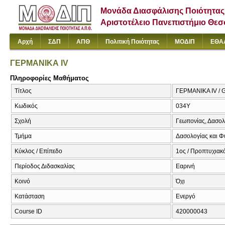
Μονάδα Διασφάλισης Ποιότητας
Αριστοτέλειο Πανεπιστήμιο Θε
Αρχή
ΣΔΠ
ΑΠΘ
Πολιτική Ποιότητας
ΜΟΔΙΠ
ΕΘΑ
ΓΕΡΜΑΝΙΚΑ IV
Πληροφορίες Μαθήματος
Τίτλος
ΓΕΡΜΑΝΙΚΑ IV / 
Κωδικός
034Υ
Σχολή
Γεωπονίας, Δασολ
Τμήμα
Δασολογίας και Φ
Κύκλος / Επίπεδο
1ος / Προπτυχιακ
Περίοδος Διδασκαλίας
Εαρινή
Κοινό
Όχι
Κατάσταση
Ενεργό
Course ID
420000043