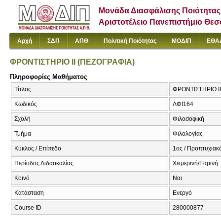
Μονάδα Διασφάλισης Ποιότητας
Αριστοτέλειο Πανεπιστήμιο Θε
Αρχή
ΣΔΠ
ΑΠΘ
Πολιτική Ποιότητας
ΜΟΔΙΠ
ΕΘΑ
ΦΡΟΝΤΙΣΤΗΡΙΟ ΙΙ (ΠΕΖΟΓΡΑΦΙΑ)
Πληροφορίες Μαθήματος
Τίτλος
ΦΡΟΝΤΙΣΤΗΡΙΟ ΙΙ 
Κωδικός
ΛΦΙ164
Σχολή
Φιλοσοφική
Τμήμα
Φιλολογίας
Κύκλος / Επίπεδο
1ος / Προπτυχιακ
Περίοδος Διδασκαλίας
Χειμερινή/Εαρινή
Κοινό
Ναι
Κατάσταση
Ενεργό
Course ID
280000877