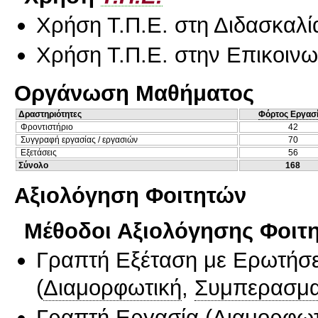
Χρήση Τ.Π.Ε. στη Διδασκαλί
Χρήση Τ.Π.Ε. στην Επικοινων
Οργάνωση Μαθήματος
Δραστηριότητες
Φόρτος Εργασ
Φροντιστήριο
42
Συγγραφή εργασίας / εργασιών
70
Εξετάσεις
56
Σύνολο
168
Αξιολόγηση Φοιτητών
Μέθοδοι Αξιολόγησης Φοιτ
Γραπτή Εξέταση με Ερωτήσε
(
Διαμορφωτική
,
Συμπερασμα
Γραπτή Εργασία
(
Διαμορφωτ