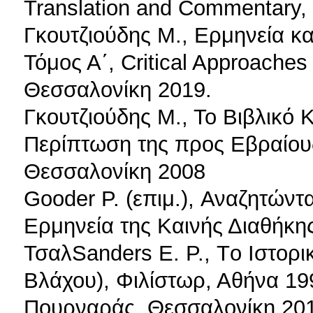
Translation and Commentary, 
Γκουτζιούδης Μ., Ερμηνεία κ
Τόμος Α΄, Critical Approaches 
Θεσσαλονίκη 2019.
Γκουτζιούδης Μ., Το Βιβλικό
Περίπτωση της προς Εβραίους
Θεσσαλονίκη 2008
Gooder P. (επιμ.), Αναζητών
Ερμηνεία της Καινής Διαθήκης
ΤσαλSanders E. P., Τo Ιστορι
Βλάχου), Φιλίστωρ, Αθήνα 199
Πουρναράς, Θεσσαλονίκη 201