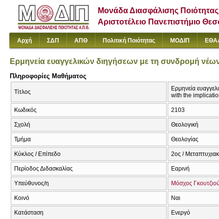
Μονάδα Διασφάλισης Ποιότητας
Αριστοτέλειο Πανεπιστήμιο Θε
Αρχή
ΣΔΠ
ΑΠΘ
Πολιτική Ποιότητας
ΜΟΔΙΠ
ΕΘΑ
Ερμηνεία ευαγγελικών διηγήσεων με τη συνδρομή νέων
Πληροφορίες Μαθήματος
Ερμηνεία ευαγγελι
Τίτλος
with the implicat
Κωδικός
2103
Σχολή
Θεολογική
Τμήμα
Θεολογίας
Κύκλος / Επίπεδο
2ος / Μεταπτυχια
Περίοδος Διδασκαλίας
Εαρινή
Υπεύθυνος/η
Μόσχος Γκουτζιο
Κοινό
Ναι
Κατάσταση
Ενεργό