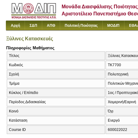
Μονάδα Διασφάλισης Ποιότητας
Αριστοτέλειο Πανεπιστήμιο Θε
Αρχή
ΣΔΠ
ΑΠΘ
Πολιτική Ποιότητας
ΜΟΔΙΠ
ΕΘΑ
Ξύλινες Κατασκευές
Πληροφορίες Μαθήματος
Τίτλος
Ξύλινες Κατασκευ
Κωδικός
ΤΚ7700
Σχολή
Πολυτεχνική
Τμήμα
Πολιτικών Μηχαν
Κύκλος / Επίπεδο
1ος / Προπτυχιακ
Περίοδος Διδασκαλίας
Χειμερινή/Εαρινή
Κοινό
Όχι
Κατάσταση
Ενεργό
Course ID
600022022