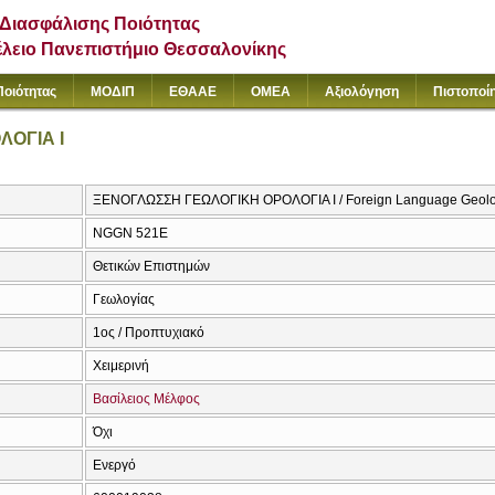
Διασφάλισης Ποιότητας
έλειο Πανεπιστήμιο Θεσσαλονίκης
Ποιότητας
ΜΟΔΙΠ
ΕΘΑΑΕ
ΟΜΕΑ
Αξιολόγηση
Πιστοποί
ΟΓΙΑ Ι
ΞΕΝΟΓΛΩΣΣΗ ΓΕΩΛΟΓΙΚΗ ΟΡΟΛΟΓΙΑ Ι / Foreign Language Geologi
NGGN 521Ε
Θετικών Επιστημών
Γεωλογίας
1ος / Προπτυχιακό
Χειμερινή
Βασίλειος Μέλφος
Όχι
Ενεργό