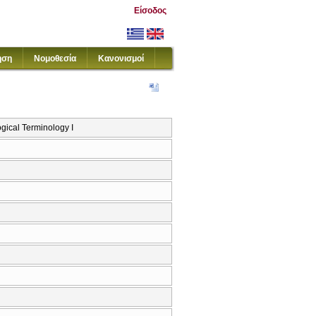
Είσοδος
ηση
Νομοθεσία
Κανονισμοί
cal Terminology I