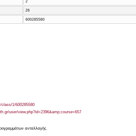
2
26
600285580
el/class/1/600285580
auth.gr/user/view.php?id=2396&amp;course=657
 προγραμμάτων ανταλλαγής.