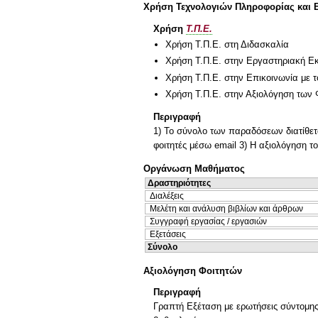
Χρήση Τεχνολογιών Πληροφορίας και 
Χρήση
Τ.Π.Ε.
Χρήση Τ.Π.Ε. στη Διδασκαλία
Χρήση Τ.Π.Ε. στην Εργαστηριακή Ε
Χρήση Τ.Π.Ε. στην Επικοινωνία με τ
Χρήση Τ.Π.Ε. στην Αξιολόγηση των 
Περιγραφή
1) Το σύνολο των παραδόσεων διατίθετα
φοιτητές μέσω email 3) Η αξιολόγηση τ
Οργάνωση Μαθήματος
Δραστηριότητες
Διαλέξεις
Μελέτη και ανάλυση βιβλίων και άρθρων
Συγγραφή εργασίας / εργασιών
Εξετάσεις
Σύνολο
Αξιολόγηση Φοιτητών
Περιγραφή
Γραπτή Εξέταση με ερωτήσεις σύντομης