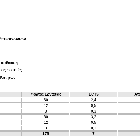
Επικοινωνιών
κπαίδευση
ους φοιτητές
Φοιτητών
Φόρτος Εργασίας
ECTS
Ατ
60
2,4
12
0,5
8
0,3
80
3,2
12
0,5
3
0,1
175
7