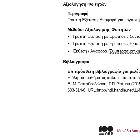
Αξιολόγηση Φοιτητών
Περιγραφή
Γραπτή Εξέταση, Αναφορά για εργαστη
Μέθοδοι Αξιολόγησης Φοιτητών
Γραπτή Εξέταση με Ερωτήσεις Σύντ
Γραπτή Εξέταση με Ερωτήσεις Εκτε
Έκθεση / Αναφορά
(
Συμπερασματική
Βιβλιογραφία
Επιπρόσθετη βιβλιογραφία για μελέ
Η ύλη του μαθήματος καλύπτεται από σ
Ε. Μ Παπαθεοδώρου, Γ.Π. Στάμου (2015)
603-314-8. URL:http://hdl.handle.net/11
Μονάδα Διασ