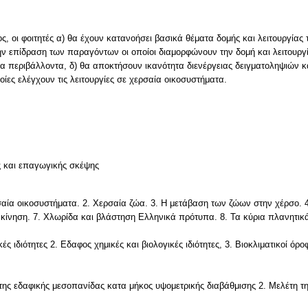
, οι φοιτητές α) θα έχουν κατανοήσει βασικά θέματα δομής και λειτουργίας 
ην επίδραση των παραγόντων οι οποίοι διαμορφώνουν την δομή και λειτουργ
ία περιβάλλοντα, δ) θα αποκτήσουν ικανότητα διενέργειας δειγματοληψιών 
ες ελέγχουν τις λειτουργίες σε χερσαία οικοσυστήματα.
ς και επαγωγικής σκέψης
σαία οικοσυστήματα. 2. Χερσαία ζώα. 3. Η μετάβαση των ζώων στην χέρσο. 4.
ακίνηση. 7. Χλωρίδα και βλάστηση Ελληνικά πρότυπα. 8. Τα κύρια πλανητικ
ς ιδιότητες 2. Εδαφος χημικές και βιολογικές ιδιότητες, 3. Βιοκλιματικοί όρ
 της εδαφικής μεσοπανίδας κατα μήκος υψομετρικής διαβάθμισης 2. Μελέτη τ