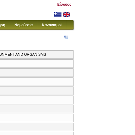
Είσοδος
ηση
Νομοθεσία
Κανονισμοί
IRONMENT AND ORGANISMS