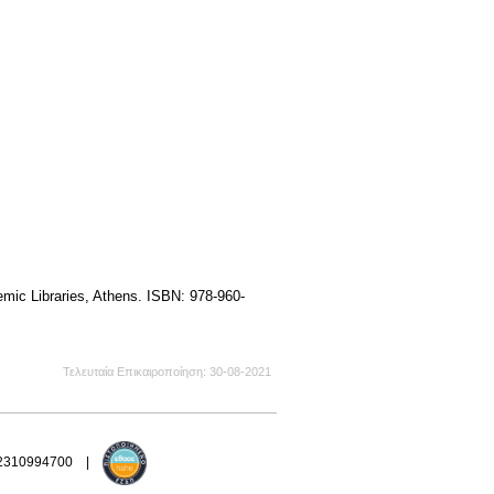
ic Libraries, Athens. ISBN: 978-960-
Τελευταία Επικαιροποίηση
30-08-2021
 2310994700 |