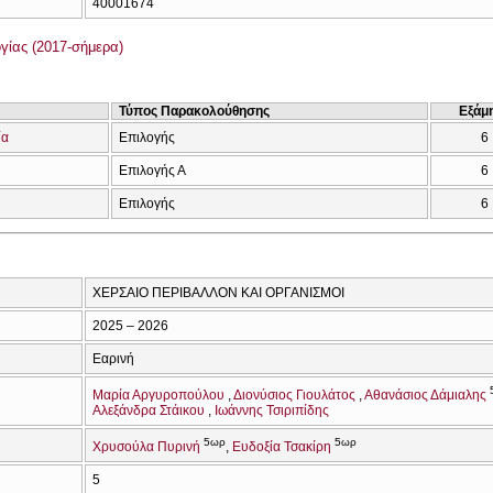
40001674
γίας (2017-σήμερα)
Τύπος Παρακολούθησης
Εξάμ
ία
Επιλογής
6
Επιλογής Α
6
Επιλογής
6
ΧΕΡΣΑΙΟ ΠΕΡΙΒΑΛΛΟΝ ΚΑΙ ΟΡΓΑΝΙΣΜΟΙ
2025 – 2026
Εαρινή
Μαρία Αργυροπούλου
Διονύσιος Γιουλάτος
Αθανάσιος Δάμιαλης
Αλεξάνδρα Στάικου
Ιωάννης Τσιριπίδης
5ωρ
5ωρ
Χρυσούλα Πυρινή
Ευδοξία Τσακίρη
5