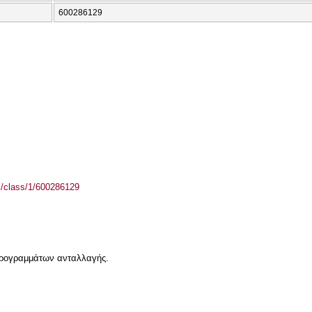
600286129
el/class/1/600286129
 προγραμμάτων ανταλλαγής.