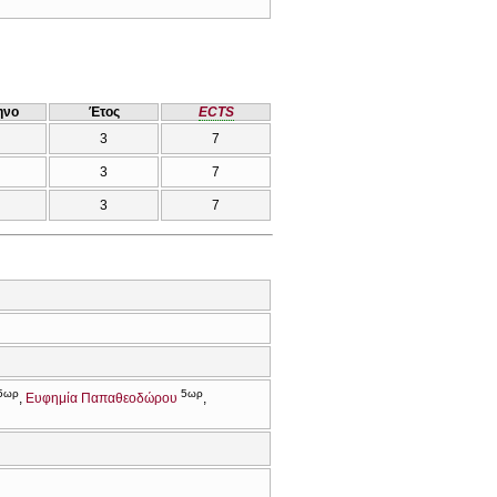
ηνο
Έτος
ECTS
3
7
3
7
3
7
5ωρ
5ωρ
Ευφημία Παπαθεοδώρου