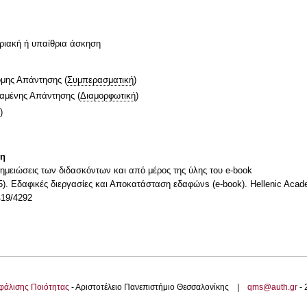
ριακή ή υπαίθρια άσκηση
ομης Απάντησης
(
Συμπερασματική
)
ταμένης Απάντησης
(
Διαμορφωτική
)
)
τη
ημειώσεις των διδασκόντων και από μέρος της ύλης του e-book
. Εδαφικές διεργασίες και Αποκατάσταση εδαφώνs (e-book). Hellenic Academ
419/4292
φάλισης Ποιότητας
- Αριστοτέλειο Πανεπιστήμιο Θεσσαλονίκης |
qms@auth.gr
-