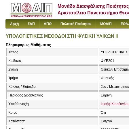
Μονάδα Διασφάλισης Ποιότητας
Αριστοτέλειο Πανεπιστήμιο Θε
Αρχή
ΣΔΠ
ΑΠΘ
Πολιτική Ποιότητας
ΜΟΔΙΠ
ΕΘΑ
ΥΠΟΛΟΓΙΣΤΙΚΕΣ ΜΕΘΟΔΟΙ ΣΤΗ ΦΥΣΙΚΗ ΥΛΙΚΩΝ ΙΙ
Πληροφορίες Μαθήματος
Τίτλος
ΥΠΟΛΟΓΙΣΤΙΚΕΣ 
Κωδικός
ΦΥΕ201
Σχολή
Θετικών Επιστημ
Τμήμα
Φυσικής
Κύκλος / Επίπεδο
2ος / Μεταπτυχια
Περίοδος Διδασκαλίας
Εαρινή
Υπεύθυνος/η
Ιωσήφ Κιοσέογλο
Κοινό
Όχι
Κατάσταση
Ενεργό