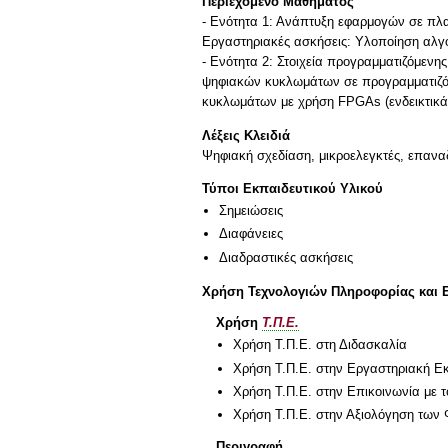
Περιεχόμενο Μαθήματος
- Ενότητα 1: Ανάπτυξη εφαρμογών σε πλα
Εργαστηριακές ασκήσεις: Υλοποίηση αλγ
- Ενότητα 2: Στοιχεία προγραμματιζόμεν
ψηφιακών κυκλωμάτων σε προγραμματιζόμ
κυκλωμάτων με χρήση FPGAs (ενδεικτικά X
Λέξεις Κλειδιά
Ψηφιακή σχεδίαση, μικροελεγκτές, επανα
Τύποι Εκπαιδευτικού Υλικού
Σημειώσεις
Διαφάνειες
Διαδραστικές ασκήσεις
Χρήση Τεχνολογιών Πληροφορίας και 
Χρήση
Τ.Π.Ε.
Χρήση Τ.Π.Ε. στη Διδασκαλία
Χρήση Τ.Π.Ε. στην Εργαστηριακή Ε
Χρήση Τ.Π.Ε. στην Επικοινωνία με τ
Χρήση Τ.Π.Ε. στην Αξιολόγηση των 
Περιγραφή