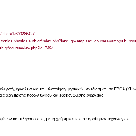
el/class/1/600286427
lectronics.physics.auth.gr/index.php?lang=gr&amp;sec=courses&amp;sub=po
auth.gr/course/view.php?id=7494
λεγκτή, εργαλεία για την υλοποίηση ψηφιακών σχεδιασμών σε FPGA (Xilin
ές διαχείρισης πόρων υλικού και εξοικονώμισης ενέργειας.
μένων και πληροφοριών, με τη χρήση και των απαραίτητων τεχνολογιών