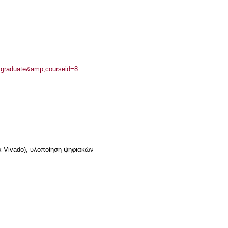
stgraduate&amp;courseid=8
x Vivado), υλοποίηση ψηφιακών