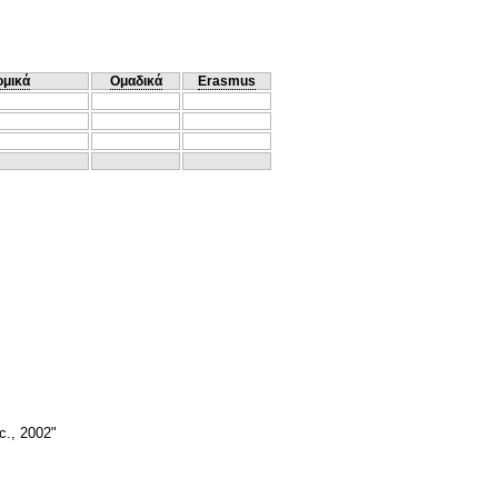
ομικά
Ομαδικά
Erasmus
c., 2002"