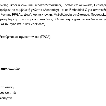
κέτες μικροελεκτών και μικροεπεξεργαστών, Τρόπος επικοινωνίας, Περιφερ
ορίθμων σε συμβολική γλώσσα (Assembly) και σε Embedded C για αναπτυξ
ης λογικής FPGAs. Δομή, Αρχιτεκτονική, Μεθοδολογία σχεδιασμού, Προσομοί
ενη λογική. Εργαστηριακές ασκήσεις: Υλοποίηση ψηφιακών κυκλωμάτων (
ilinx Zybo και Xilinx ZedBoard).
διαρθρώσιμες αρχιτεκτονικές (FPGA)
Επικοινωνιών
κπαίδευση
ους φοιτητές
Φοιτητών