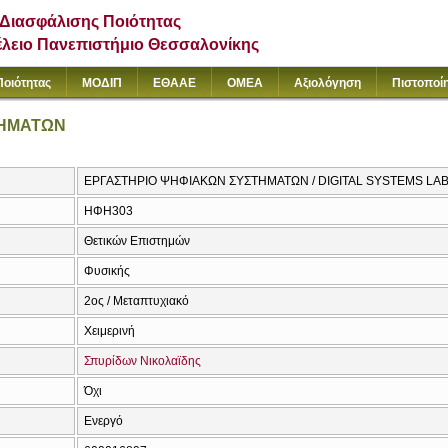
Διασφάλισης Ποιότητας
έλειο Πανεπιστήμιο Θεσσαλονίκης
Ποιότητας
ΜΟΔΙΠ
ΕΘΑΑΕ
ΟΜΕΑ
Αξιολόγηση
Πιστοποί
ΤΗΜΑΤΩΝ
ΕΡΓΑΣΤΗΡΙΟ ΨΗΦΙΑΚΩΝ ΣΥΣΤΗΜΑΤΩΝ / DIGITAL SYSTEMS L
ΗΦΗ303
Θετικών Επιστημών
Φυσικής
2ος / Μεταπτυχιακό
Χειμερινή
Σπυρίδων Νικολαϊδης
Όχι
Ενεργό