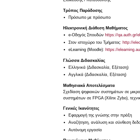
Τρόπος Παράδοσης
Πρόσωπο με πρόσωπο
Ηλεκτρονική Διάθεση Μαθήματος
e-Οδηγός Σπουδών
https://qa.auth.gr/
Στον ιστοχώρο του Τμήματος:
http://e
eLearning (Moodle):
https://elearning.
Γλώσσα Διδασκαλίας
Ελληνικά
(Διδασκαλία, Εξέταση)
Αγγλικά
(Διδασκαλία, Εξέταση)
Μαθησιακά Αποτελέσματα
Σχεδίαση ψηφιακών συστημάτων σε μικροε
συστημάτων σε FPGA (Xilinx Zybo), τεχνικ
Γενικές Ικανότητες
Εφαρμογή της γνώσης στην πράξη
Αναζήτηση, ανάλυση και σύνθεση δεδο
Αυτόνομη εργασία