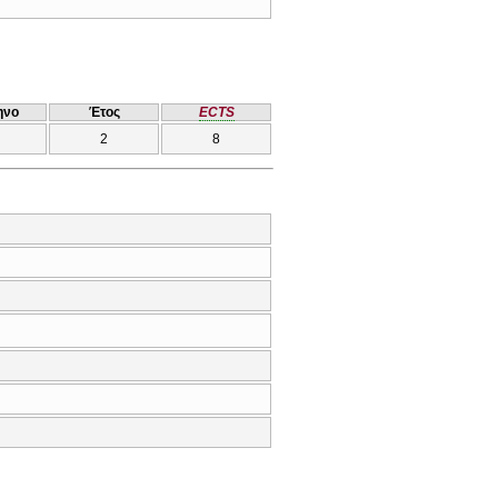
ηνο
Έτος
ECTS
2
8