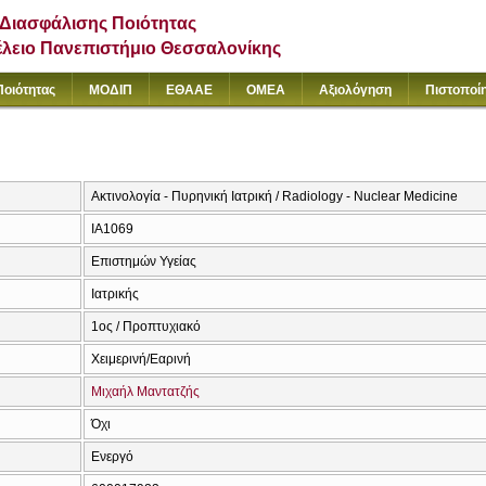
Διασφάλισης Ποιότητας
έλειο Πανεπιστήμιο Θεσσαλονίκης
Ποιότητας
ΜΟΔΙΠ
ΕΘΑΑΕ
ΟΜΕΑ
Αξιολόγηση
Πιστοποί
Ακτινολογία - Πυρηνική Ιατρική / Radiology - Nuclear Medicine
ΙΑ1069
Επιστημών Υγείας
Ιατρικής
1ος / Προπτυχιακό
Χειμερινή/Εαρινή
Μιχαήλ Μαντατζής
Όχι
Ενεργό