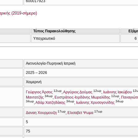
600017923
ρικής (2019-σήμερα)
Τύπος Παρακολούθησης
Εξάμ
Υποχρεωτικό
6
Ακτινολογία-Πυρηνική Ιατρική
2025 – 2026
Χειμερινή
12ωρ
12ωρ
12
Γεώργιος Άρσος
Αργύριος Δούμας
Ιωάννης Ιακώβου
34ωρ
12ωρ
Μαντατζής
Ευστράτιος-Ιορδάνης Μωραλίδης
Παναγιώτ
34ωρ
34ωρ
34ωρ
Αδάμ Χατζηδάκης
Ιωάννης Χρυσογονίδης
17ωρ
17ωρ
Δαναη Χουρμουζη
Ελισαβετ Ψωμα
5
75