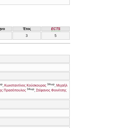
ηνο
Έτος
ECTS
3
5
ωρ
34ωρ
Κωνσταντίνος Κούσκουρας
Μιχαήλ
34ωρ
ης Πρασόπουλος
Στέφανος Φοινίτσης