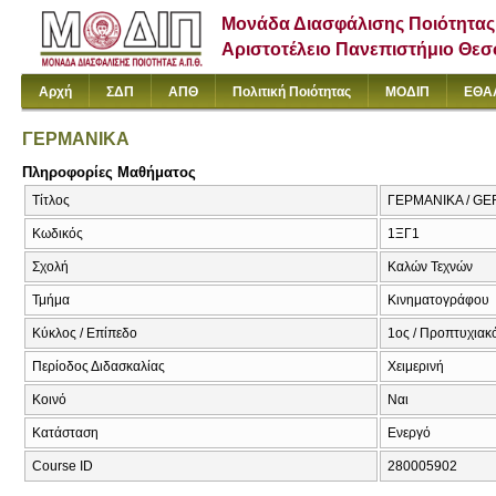
Μονάδα Διασφάλισης Ποιότητας
Αριστοτέλειο Πανεπιστήμιο Θε
Αρχή
ΣΔΠ
ΑΠΘ
Πολιτική Ποιότητας
ΜΟΔΙΠ
ΕΘΑ
ΓΕΡΜΑΝΙΚΑ
Πληροφορίες Μαθήματος
Τίτλος
ΓΕΡΜΑΝΙΚΑ / G
Κωδικός
1ΞΓ1
Σχολή
Καλών Τεχνών
Τμήμα
Κινηματογράφου
Κύκλος / Επίπεδο
1ος / Προπτυχιακό
Περίοδος Διδασκαλίας
Χειμερινή
Κοινό
Ναι
Κατάσταση
Ενεργό
Course ID
280005902