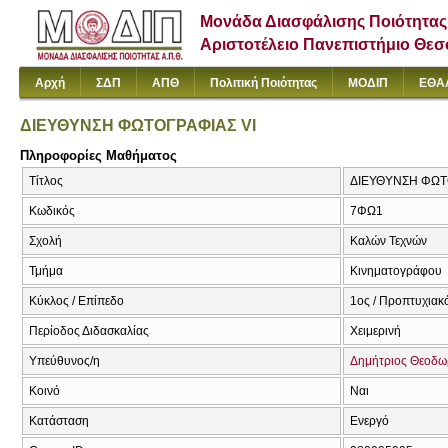
Μονάδα Διασφάλισης Ποιότητας
Αριστοτέλειο Πανεπιστήμιο Θε
Αρχή
ΣΔΠ
ΑΠΘ
Πολιτική Ποιότητας
ΜΟΔΙΠ
ΕΘΑ
ΔΙΕΥΘΥΝΣΗ ΦΩΤΟΓΡΑΦΙΑΣ VI
Πληροφορίες Μαθήματος
Τίτλος
ΔΙΕΥΘΥΝΣΗ ΦΩΤΟ
Κωδικός
7ΦΩ1
Σχολή
Καλών Τεχνών
Τμήμα
Κινηματογράφου
Κύκλος / Επίπεδο
1ος / Προπτυχιακ
Περίοδος Διδασκαλίας
Χειμερινή
Υπεύθυνος/η
Δημήτριος Θεοδ
Κοινό
Ναι
Κατάσταση
Ενεργό