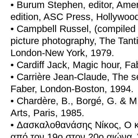
• Burum Stephen, editor, Ame
edition, ASC Press, Hollywoo
• Campbell Russel, (compiled 
picture photography, The Tan
London-New York, 1979.
• Cardiff Jack, Magic hour, F
• Carrière Jean-Claude, The s
Faber, London-Boston, 1994.
• Chardère, B., Borgé, G. & M
Arts, Paris, 1985.
• Δασκαλοθανάσης Νίκος, Ο κ
από τον 19ο στον 20ο αιώνα,