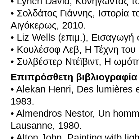
• Lynch David, Κυνηγώντας τ
• Σολδάτος Γιάννης, Ιστορία 
Αιγόκερως, 2010.
• Liz Wells (επιμ.), Εισαγωγ
• Κουλέσοφ Λεβ, Η Τέχνη του
• Συλβέστερ Ντέϊβιντ, Η ωμό
Επιπρόσθετη βιβλιογραφία 
• Alekan Henri, Des lumières 
1983.
• Almendros Nestor, Un homme
Lausanne, 1980.
• Alton John, Painting with ligh