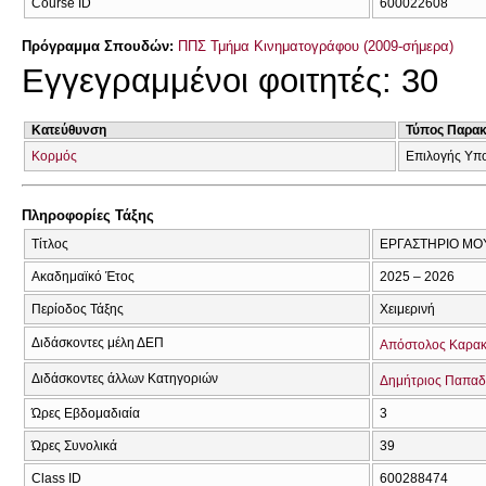
Course ID
600022608
Πρόγραμμα Σπουδών:
ΠΠΣ Τμήμα Κινηματογράφου (2009-σήμερα)
Εγγεγραμμένοι φοιτητές: 30
Κατεύθυνση
Τύπος Παρα
Κορμός
Επιλογής Υπ
Πληροφορίες Τάξης
Τίτλος
ΕΡΓΑΣΤΗΡΙΟ ΜΟ
Ακαδημαϊκό Έτος
2025 – 2026
Περίοδος Τάξης
Χειμερινή
Διδάσκοντες μέλη ΔΕΠ
Απόστολος Καρα
Διδάσκοντες άλλων Κατηγοριών
Δημήτριος Παπα
Ώρες Εβδομαδιαία
3
Ώρες Συνολικά
39
Class ID
600288474