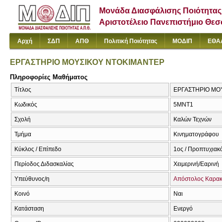
Μονάδα Διασφάλισης Ποιότητας
Αριστοτέλειο Πανεπιστήμιο Θε
Αρχή
ΣΔΠ
ΑΠΘ
Πολιτική Ποιότητας
ΜΟΔΙΠ
ΕΘΑ
ΕΡΓΑΣΤΗΡΙΟ ΜΟΥΣΙΚΟΥ ΝΤΟΚΙΜΑΝΤΕΡ
Πληροφορίες Μαθήματος
Τίτλος
ΕΡΓΑΣΤΗΡΙΟ ΜΟΥ
Κωδικός
5ΜΝΤ1
Σχολή
Καλών Τεχνών
Τμήμα
Κινηματογράφου
Κύκλος / Επίπεδο
1ος / Προπτυχιακ
Περίοδος Διδασκαλίας
Χειμερινή/Εαρινή
Υπεύθυνος/η
Απόστολος Καρα
Κοινό
Ναι
Κατάσταση
Ενεργό