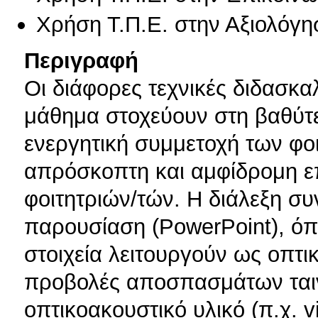
Χρήση Τ.Π.Ε. στην Αξιολόγη
Περιγραφή
Οι διάφορες τεχνικές διδασκ
μάθημα στοχεύουν στη βαθύτε
ενεργητική συμμετοχή των φο
απρόσκοπτη και αμφίδρομη επ
φοιτητριών/τών. Η διάλεξη σ
παρουσίαση (PowerPoint), όπ
στοιχεία λειτουργούν ως οπτι
προβολές αποσπασμάτων ταινι
οπτικοακουστικό υλικό (π.χ. v