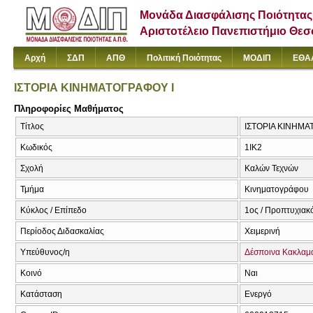
Μονάδα Διασφάλισης Ποιότητας
Αριστοτέλειο Πανεπιστήμιο Θε
Αρχή
ΣΔΠ
ΑΠΘ
Πολιτική Ποιότητας
ΜΟΔΙΠ
ΕΘΑ
ΙΣΤΟΡΙΑ ΚΙΝΗΜΑΤΟΓΡΑΦΟΥ Ι
Πληροφορίες Μαθήματος
Τίτλος
ΙΣΤΟΡΙΑ ΚΙΝΗΜΑΤ
Κωδικός
1ΙΚ2
Σχολή
Καλών Τεχνών
Τμήμα
Κινηματογράφου
Κύκλος / Επίπεδο
1ος / Προπτυχιακ
Περίοδος Διδασκαλίας
Χειμερινή
Υπεύθυνος/η
Δέσποινα Κακλαμ
Κοινό
Ναι
Κατάσταση
Ενεργό