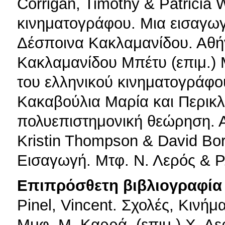
Corrigan, Timothy & Patricia 
κινηματογράφου. Μια εισαγωγή
Δέσποινα Κακλαμανίδου. Αθήν
Κακλαμανίδου Μπέτυ (επιμ.)
του ελληνικού κινηματογράφο
Κακαβούλια Μαρία και Περικλή
πολυεπιστημονική θεώρηση. 
Kristin Thompson & David Bor
Εισαγωγή. Μτφ. Ν. Λερός & Ρ.
Επιπρόσθετη βιβλιογραφία 
Pinel, Vincent. Σχολές, Κινή
Mμφ. Μ. Καρρά, (επιμ.) Χ. Δε