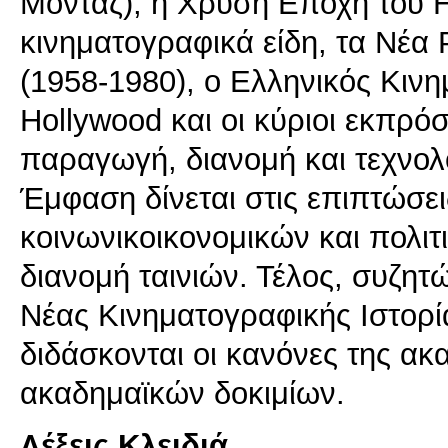
Μοντάζ), η Χρυσή Εποχή του H
κινηματογραφικά είδη, τα Νέα 
(1958-1980), ο Ελληνικός Κιν
Hollywood και οι κύριοι εκπρόσ
παραγωγή, διανομή και τεχνολ
Έμφαση δίνεται στις επιπτώσει
κοινωνικοικονομικών και πολι
διανομή ταινιών. Τέλος, συζητ
Νέας Κινηματογραφικής Ιστορία
διδάσκονται οι κανόνες της α
ακαδημαϊκών δοκιμίων.
Λέξεις Κλειδιά