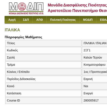
Μονάδα Διασφάλισης Ποιότητας
Αριστοτέλειο Πανεπιστήμιο Θε
Αρχή
ΣΔΠ
ΑΠΘ
Πολιτική Ποιότητας
ΜΟΔΙΠ
ΕΘΑ
ΙΤΑΛΙΚΑ
Πληροφορίες Μαθήματος
Τίτλος
ΙΤΑΛΙΚΑ / ITALIA
Κωδικός
2ΞΓ1
Σχολή
Καλών Τεχνών
Τμήμα
Κινηματογράφου
Κύκλος / Επίπεδο
1ος / Προπτυχιακ
Περίοδος Διδασκαλίας
Εαρινή
Κοινό
Ναι
Κατάσταση
Ενεργό
Course ID
280005917