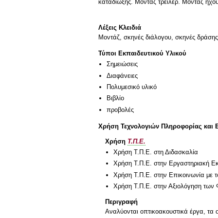
καταδίωξης. Μοντάζ τρέιλερ. Μοντάζ ήχου
Λέξεις Κλειδιά
Μοντάζ, σκηνές διάλογου, σκηνές δράσης
Τύποι Εκπαιδευτικού Υλικού
Σημειώσεις
Διαφάνειες
Πολυμεσικό υλικό
Βιβλίο
προβολές
Χρήση Τεχνολογιών Πληροφορίας και 
Χρήση
Τ.Π.Ε.
Χρήση Τ.Π.Ε. στη Διδασκαλία
Χρήση Τ.Π.Ε. στην Εργαστηριακή Ε
Χρήση Τ.Π.Ε. στην Επικοινωνία με τ
Χρήση Τ.Π.Ε. στην Αξιολόγηση των 
Περιγραφή
Αναλύονται οπτικοακουστικά έργα, τα 