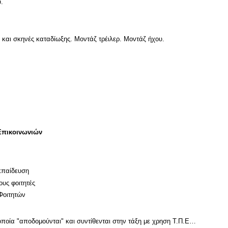
.
 και σκηνές καταδίωξης. Μοντάζ τρέιλερ. Μοντάζ ήχου.
Επικοινωνιών
κπαίδευση
ους φοιτητές
Φοιτητών
οποία "αποδομούνται" και συντίθενται στην τάξη με χρηση Τ.Π.Ε…