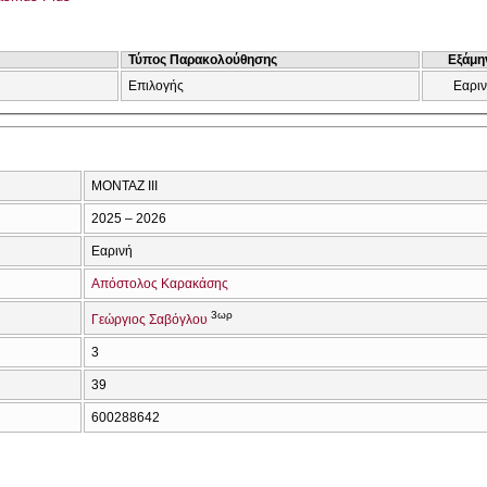
Τύπος Παρακολούθησης
Εξάμη
Επιλογής
Εαρι
ΜΟΝΤΑΖ ΙΙΙ
2025 – 2026
Εαρινή
Απόστολος Καρακάσης
3ωρ
Γεώργιος Σαβόγλου
3
39
600288642