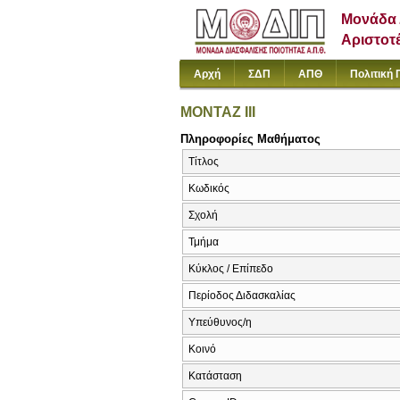
Μονάδα 
Αριστοτ
Αρχή
ΣΔΠ
ΑΠΘ
Πολιτική 
ΜΟΝΤΑΖ ΙΙΙ
Πληροφορίες Μαθήματος
Τίτλος
Κωδικός
Σχολή
Τμήμα
Κύκλος / Επίπεδο
Περίοδος Διδασκαλίας
Υπεύθυνος/η
Κοινό
Κατάσταση