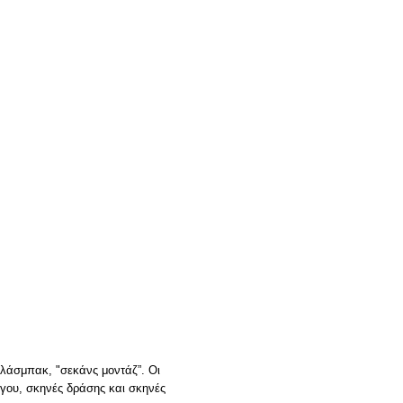
φλάσμπακ, "σεκάνς μοντάζ”. Οι
ογου, σκηνές δράσης και σκηνές