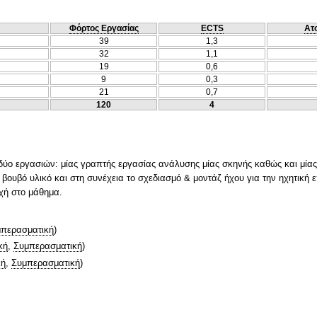
Φόρτος Εργασίας
ECTS
Ατ
39
1,3
32
1,1
19
0,6
9
0,3
21
0,7
120
4
 δύο εργασιών: μίας γραπτής εργασίας ανάλυσης μίας σκηνής καθώς και μίας
βουβό υλικό και στη συνέχεια το σχεδιασμό & μοντάζ ήχου για την ηχητική ε
χή στο μάθημα.
περασματική
)
κή
,
Συμπερασματική
)
κή
,
Συμπερασματική
)