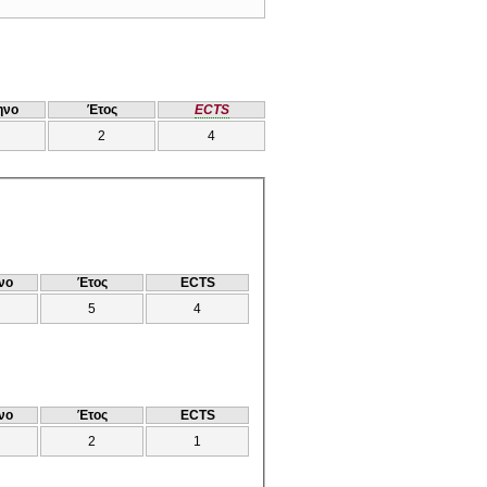
ηνο
Έτος
ECTS
2
4
νο
Έτος
ECTS
5
4
νο
Έτος
ECTS
2
1