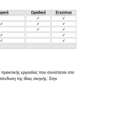
ομικά
Ομαδικά
Erasmus
✓
✓
✓
✓
✓
✓
✓
✓
✓
✓
✓
 πρακτικής εργασίας που συνίσταται στο
πένδυση της ίδιας σκηνής. Στην