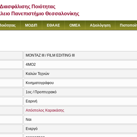
Διασφάλισης Ποιότητας
έλειο Πανεπιστήμιο Θεσσαλονίκης
Ποιότητας
ΜΟΔΙΠ
ΕΘΑΑΕ
ΟΜΕΑ
Αξιολόγηση
Πιστοποί
ΜΟΝΤΑΖ ΙΙΙ / FILM EDITING III
4ΜΟ2
Καλών Τεχνών
Κινηματογράφου
1ος / Προπτυχιακό
Εαρινή
Απόστολος Καρακάσης
Ναι
Ενεργό