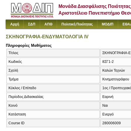
Μονάδα Διασφάλισης Ποιότητας
Αριστοτέλειο Πανεπιστήμιο Θε
Αρχή
ΣΔΠ
ΑΠΘ
Πολιτική Ποιότητας
ΜΟΔΙΠ
ΕΘΑ
ΣΚΗΝΟΓΡΑΦΙΑ-ΕΝΔΥΜΑΤΟΛΟΓΙΑ IV
Πληροφορίες Μαθήματος
Τίτλος
ΣΚΗΝΟΓΡΑΦΙΑ-ΕΝ
Κωδικός
8ΣΓ1-2
Σχολή
Καλών Τεχνών
Τμήμα
Κινηματογράφου
Κύκλος / Επίπεδο
1ος / Προπτυχιακ
Περίοδος Διδασκαλίας
Εαρινή
Κοινό
Ναι
Κατάσταση
Ενεργό
Course ID
280006009