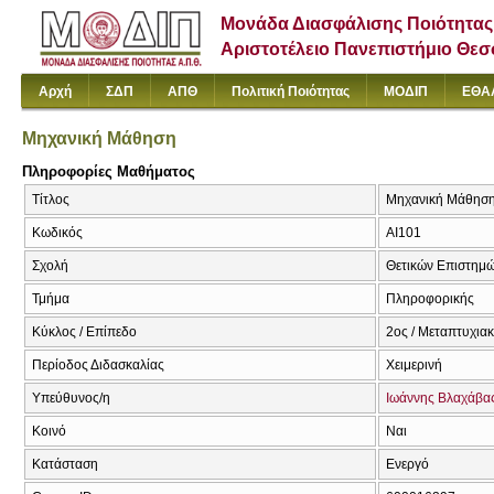
Μονάδα Διασφάλισης Ποιότητας
Αριστοτέλειο Πανεπιστήμιο Θε
Αρχή
ΣΔΠ
ΑΠΘ
Πολιτική Ποιότητας
ΜΟΔΙΠ
ΕΘΑ
Μηχανική Μάθηση
Πληροφορίες Μαθήματος
Τίτλος
Μηχανική Μάθηση 
Κωδικός
AI101
Σχολή
Θετικών Επιστημ
Τμήμα
Πληροφορικής
Κύκλος / Επίπεδο
2ος / Μεταπτυχια
Περίοδος Διδασκαλίας
Χειμερινή
Υπεύθυνος/η
Ιωάννης Βλαχάβα
Κοινό
Ναι
Κατάσταση
Ενεργό