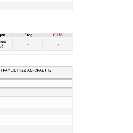
ηνο
Έτος
ECTS
ινό/
-
6
νό
ΓΓΡΑΦΕΙΣ ΤΗΣ ΔΙΑΣΠΟΡΑΣ ΤΗΣ