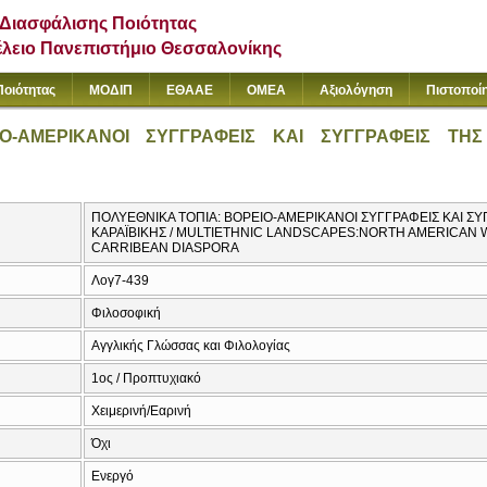
Διασφάλισης Ποιότητας
έλειο Πανεπιστήμιο Θεσσαλονίκης
Ποιότητας
ΜΟΔΙΠ
ΕΘΑΑΕ
ΟΜΕΑ
Αξιολόγηση
Πιστοποί
ΙΟ-ΑΜΕΡΙΚΑΝΟΙ ΣΥΓΓΡΑΦΕΙΣ ΚΑΙ ΣΥΓΓΡΑΦΕΙΣ ΤΗ
ΠΟΛΥΕΘΝΙΚΑ ΤΟΠΙΑ: ΒΟΡΕΙΟ-ΑΜΕΡΙΚΑΝΟΙ ΣΥΓΓΡΑΦΕΙΣ ΚΑΙ ΣΥ
ΚΑΡΑΪΒΙΚΗΣ / MULTIETHNIC LANDSCAPES:NORTH AMERICAN 
CARRIBEAN DIASPORA
Λογ7-439
Φιλοσοφική
Αγγλικής Γλώσσας και Φιλολογίας
1ος / Προπτυχιακό
Χειμερινή/Εαρινή
Όχι
Ενεργό