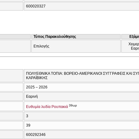
600020327
Τύπος Παρακολούθησης
Εξάμ
Χειμερ
Επιλογής
Εαρι
ΠΟΛΥΕΘΝΙΚΑ ΤΟΠΙΑ: ΒΟΡΕΙΟ-ΑΜΕΡΙΚΑΝΟΙ ΣΥΓΓΡΑΦΕΙΣ ΚΑΙ ΣΥ
ΚΑΡΑΪΒΙΚΗΣ
2025 – 2026
Εαρινή
39ωρ
Ευθυμία λυδία Ρουπακιά
3
39
600292346