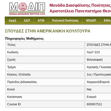
Μονάδα Διασφάλισης Ποιότητας
Αριστοτέλειο Πανεπιστήμιο Θε
Αρχή
ΣΔΠ
ΑΠΘ
Πολιτική Ποιότητας
ΜΟΔΙΠ
ΕΘΑ
ΣΠΟΥΔΕΣ ΣΤΗΝ ΑΜΕΡΙΚΑΝΙΚΗ ΚΟΥΛΤΟΥΡΑ
Πληροφορίες Μαθήματος
Τίτλος
ΣΠΟΥΔΕΣ ΣΤΗΝ Α
Κωδικός
Λογ7-315
Σχολή
Φιλοσοφική
Τμήμα
Αγγλικής Γλώσσας
Κύκλος / Επίπεδο
1ος / Προπτυχιακ
Περίοδος Διδασκαλίας
Χειμερινή/Εαρινή
Κοινό
Ναι
Κατάσταση
Ενεργό
Course ID
600007511