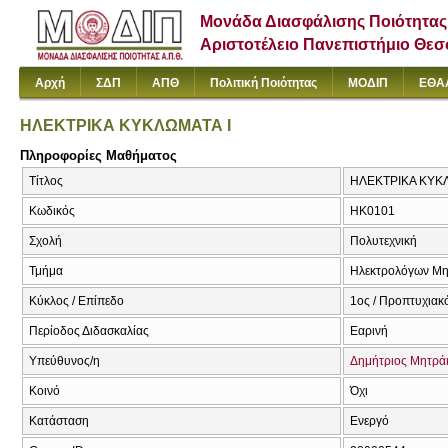
Μονάδα Διασφάλισης Ποιότητας
Αριστοτέλειο Πανεπιστήμιο Θε
Αρχή
ΣΔΠ
ΑΠΘ
Πολιτική Ποιότητας
ΜΟΔΙΠ
ΕΘΑ
ΗΛΕΚΤΡΙΚΑ ΚΥΚΛΩΜΑΤΑ Ι
Πληροφορίες Μαθήματος
Τίτλος
ΗΛΕΚΤΡΙΚΑ ΚΥΚΛΩΜΑ
Κωδικός
ΗΚ0101
Σχολή
Πολυτεχνική
Τμήμα
Ηλεκτρολόγων Μη
Κύκλος / Επίπεδο
1ος / Προπτυχιακ
Περίοδος Διδασκαλίας
Εαρινή
Υπεύθυνος/η
Δημήτριος Μητρά
Κοινό
Όχι
Κατάσταση
Ενεργό