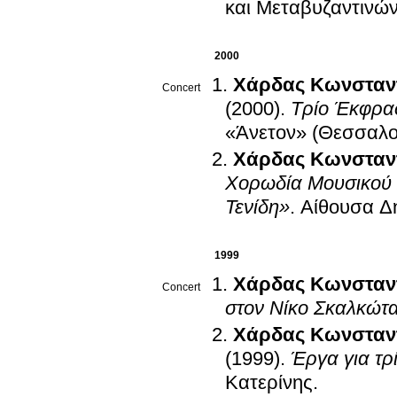
και Μεταβυζαντινώ
2000
Χάρδας Κωνσταν
Concert
(2000)
.
Τρίο Έκφρασ
«Άνετον» (Θεσσαλον
Χάρδας Κωνσταν
Χορωδία Μουσικού 
Τενίδη»
.
Αίθουσα Δ
1999
Χάρδας Κωνσταν
Concert
στον Νίκο Σκαλκώτ
Χάρδας Κωνσταν
(1999)
.
Έργα για τρ
Κατερίνης
.