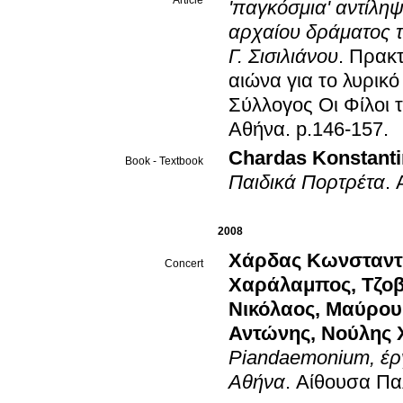
Article
'παγκόσμια' αντίλη
αρχαίου δράματος τ
Γ. Σισιλιάνου
.
Πρακτ
αιώνα για το λυρικ
Σύλλογος Οι Φίλοι 
Αθήνα
.
p.146-157
.
Chardas Konstantin
Book - Textbook
Παιδικά Πορτρέτα
.
2008
Χάρδας Κωνσταντ
Concert
Χαράλαμπος
,
Τζο
Νικόλαος
,
Μαύρου
Αντώνης
,
Νούλης 
Piandaemonium, έργ
Αθήνα
.
Αίθουσα Πα