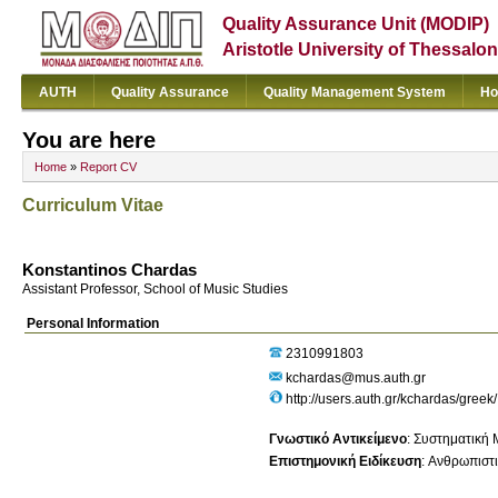
Quality Assurance Unit (MODIP)
Aristotle University of Thessalon
AUTH
Quality Assurance
Quality Management System
Ho
You are here
Home
»
Report CV
Curriculum Vitae
Konstantinos Chardas
Assistant Professor, School of Music Studies
Personal Information
2310991803
kchardas@mus.auth.gr
http://users.auth.gr/kchardas/greek
Γνωστικό Αντικείμενο
:
Συστηματική 
Επιστημονική Ειδίκευση
:
Ανθρωπιστι