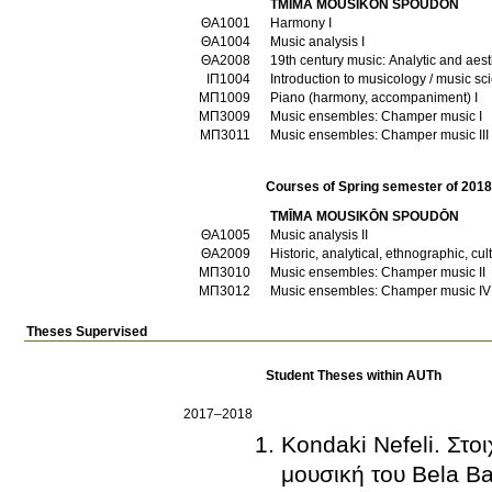
TMĪMA MOUSIKŌN SPOUDŌN
ΘΑ1001
Harmony I
ΘΑ1004
Music analysis I
ΘΑ2008
19th century music: Analytic and aes
ΙΠ1004
Introduction to musicology / music sc
ΜΠ1009
Piano (harmony, accompaniment) I
ΜΠ3009
Music ensembles: Champer music I
ΜΠ3011
Music ensembles: Champer music III
Courses of Spring semester of 201
TMĪMA MOUSIKŌN SPOUDŌN
ΘΑ1005
Music analysis II
ΘΑ2009
Historic, analytical, ethnographic, 
ΜΠ3010
Music ensembles: Champer music II
ΜΠ3012
Music ensembles: Champer music IV
Theses Supervised
Student Theses within AUTh
2017–2018
Kondaki Nefeli. Στο
μουσική του Bela Ba