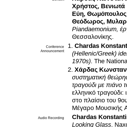
Χρήστος
,
Βενιωτά
Εύη
,
Θωμόπουλος
Θεόδωρος
,
Μυλαρ
Piandaemonium, έργ
Θεσσαλονίκης
.
Chardas Konstant
Conference
Announcement
(Hellenic/Greek) id
1970s)
.
The Nationa
Χάρδας Κωνσταν
συστηματική θεώρησ
τραγούδι με πιάνο 
ελληνικό τραγούδι: 
στο πλαίσιο του 9
Μέγαρο Μουσικής 
Chardas Konstant
Audio Recording
Looking Glass
.
Naxo