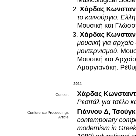
Χάρδας Κωνσταν
το καινούργιο: Ελλη
Μουσική και Γλώσ
Χάρδας Κωνσταν
μουσική για αρχαίο
μοντερνισμού
.
Μουσ
Μουσική και Αρχαί
Αμαργιανάκη
.
Ρέθυ
2011
Χάρδας Κωνσταντ
Concert
Ρεσιτάλ για τσέλο κ
Γιάννου Δ
,
Τσούγκ
Conference Proceedings
Article
contemporary compos
modernism in Greek 