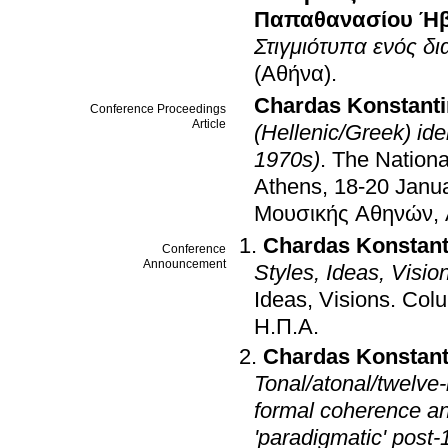
Παπαθανασίου Ή
Στιγμιότυπα ενός δ
(Αθήνα)
.
Chardas Konstant
Conference Proceedings
Article
(Hellenic/Greek) id
1970s)
.
The Nationa
Athens, 18-20 Janu
Μουσικής Αθηνών, 
Chardas Konstant
Conference
Announcement
Styles, Ideas, Visio
Ideas, Visions
.
Colu
Η.Π.Α
.
Chardas Konstant
Tonal/atonal/twelve
formal coherence an
'paradigmatic' pos