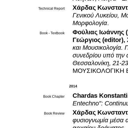
Χάρδας Κωνσταντ
Technical Report
Γενικού Λυκείου, Μ
Μορφολογία
.
Φούλιας Ιωάννης (
Book - Textbook
Γεώργιος (editor)
,
και Μουσικολογία. Π
συνεδρίου υπό την 
Θεσσαλονίκη, 21-2
ΜΟΥΣΙΚΟΛΟΓΙΚΗ 
2014
Chardas Konstant
Book Chapter
Entechno": Continu
Χάρδας Κωνσταντ
Book Review
φυσιογνωμία μέσα από το ρόλο της μουσικής σε αναβ
αρχαίου δράματος. 