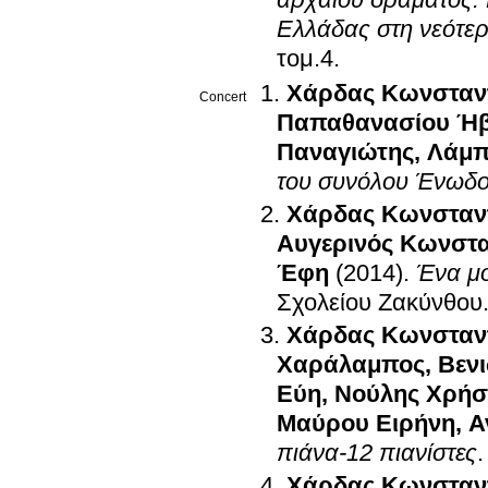
Ελλάδας στη νεότε
τομ.4
.
Χάρδας Κωνσταν
Concert
Παπαθανασίου Ή
Παναγιώτης
,
Λάμπ
του συνόλου Ένωδ
Χάρδας Κωνσταν
Αυγερινός Κωνστα
Έφη
(2014)
.
Ένα μο
Σχολείου Ζακύνθου
Χάρδας Κωνσταν
Χαράλαμπος
,
Βεν
Εύη
,
Νούλης Χρήσ
Μαύρου Ειρήνη
,
Α
πιάνα-12 πιανίστες
Χάρδας Κωνσταν