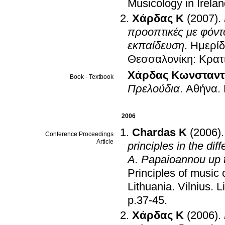
Musicology in Irela
Χάρδας Κ
(2007)
.
προοπτικές με φόντο
εκπαίδευση
.
Ημερίδ
Θεσσαλονίκη: Κρατι
Χάρδας Κωνσταντίν
Book - Textbook
Πρελούδια
.
Αθήνα
.
2006
Chardas K
(2006)
Conference Proceedings
Article
principles in the di
A. Papaioannou up 
Principles of musi
Lithuania
.
Vilnius
.
L
p.37-45
.
Χάρδας Κ
(2006)
.