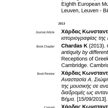
Eighth European Mu
Leuven, Leuven - Β
2013
Χάρδας Κωνσταντ
Journal Article
ιστοριογραφίας της
Chardas K
(2013)
.
Book Chapter
antiquity by differe
Receptions of Greek
Cambridge
.
Cambrid
Χάρδας Κωνσταντ
Book Review
Αναστασία Α. Σιώψη
της μουσικής σε αν
διαδρομές ως ανταν
Βήμα
.
[15/09/2013]
.
Χάρδας Κωνσταντ
Concert