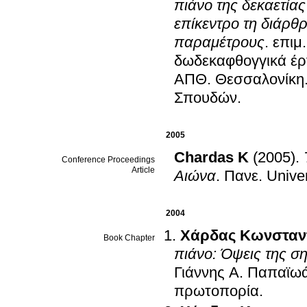
πιάνο της δεκαετία
επίκεντρο τη διάρθ
παραμέτρους
.
επιμ
δωδεκαφθογγικά έργ
ΑΠΘ
.
Θεσσαλονίκη
Σπουδών
.
2005
Chardas K
(2005)
.
Conference Proceedings
Article
Αιώνα
.
Πανε
.
Unive
2004
Χάρδας Κωνσταν
Book Chapter
πιάνο: Όψεις της ση
Γιάννης Α. Παπαϊωά
πρωτοπορία
.