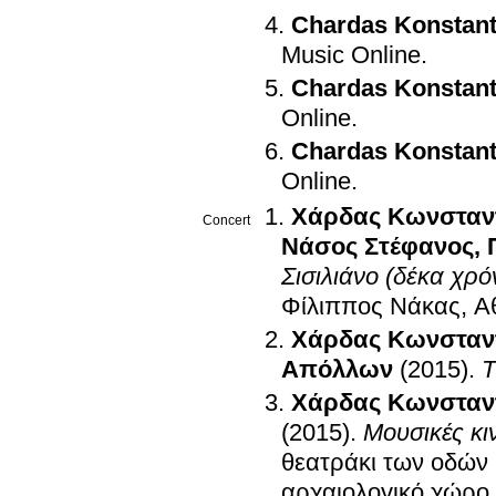
Chardas Konstant
Music Online
.
Chardas Konstant
Online
.
Chardas Konstant
Online
.
Χάρδας Κωνσταν
Concert
Νάσος Στέφανος
,
Σισιλιάνο (δέκα χρό
Φίλιππος Νάκας, Α
Χάρδας Κωνσταν
Απόλλων
(2015)
.
T
Χάρδας Κωνσταν
(2015)
.
Μουσικές κι
θεατράκι των οδών 
αρχαιολογικό χώρο 