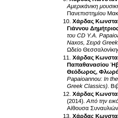
Αμερικάνικη μουσικ
Πανεπιστημίου Μακ
Χάρδας Κωνστα
Γιάννου Δημήτριο
του CD Y.A. Papaioa
Naxos, Σειρά Greek
Ωδείο Θεσσαλονίκη
Χάρδας Κωνστα
Παπαθανασίου Ή
Θεόδωρος
,
Φλωρά
Papaioannou: In the
Greek Classics)
.
Βι
Χάρδας Κωνστα
(2014)
.
Από την εικ
Αίθουσα Συναυλιών
Χάρδας Κωνστα