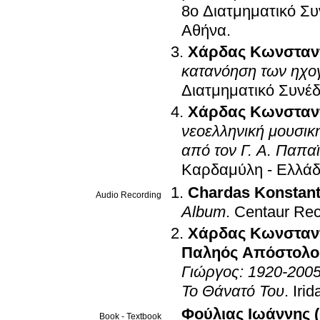
8ο Διατμηματικό Συ
Αθήνα
.
Χάρδας Κωνσταν
κατανόηση των ηχο
Διατμηματικό Συνέδ
Χάρδας Κωνσταν
νεοελληνική μουσικ
από τον Γ. Α. Παπ
Καρδαμύλη - Ελλά
Chardas Konstant
Audio Recording
Album
.
Centaur Re
Χάρδας Κωνσταν
Παληός Απόστολο
Γιώργος: 1920-200
Το Θάνατό Του
.
Irid
Φούλιας Ιωάννης (
Book - Textbook