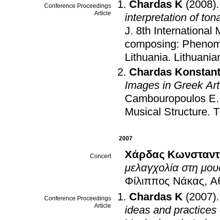
Chardas K
(2008)
Conference Proceedings
Article
interpretation of to
J
.
8th International
composing: Phenom
Lithuania
.
Lithuania
Chardas Konstant
Images in Greek Art
Cambouropoulos E
Musical Structure
.
T
2007
Χάρδας Κωνσταντ
Concert
μελαγχολία στη μου
Φίλιππος Νάκας, Α
Chardas K
(2007)
Conference Proceedings
Article
ideas and practice