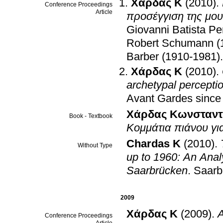
Χάρδας Κ
(2010)
.
Conference Proceedings
Article
προσέγγιση της μο
Giovanni Batista Pe
Robert Schumann (1
Barber (1910-1981)
Χάρδας Κ
(2010)
.
archetypal perceptio
Avant Gardes since
Χάρδας Κωνσταντίν
Book - Textbook
Κομμάτια πιάνου γι
Chardas K
(2010)
.
Without Type
up to 1960: An Anal
Saarbrücken
.
Saarb
2009
Χάρδας Κ
(2009)
.
Α
Conference Proceedings