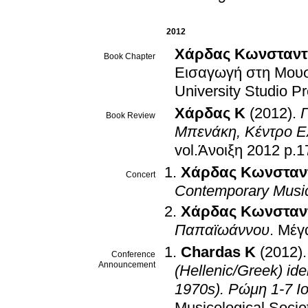
2012
Χάρδας Κωνσταντ
Book Chapter
Εισαγωγή στη Μουσ
University Studio P
Χάρδας Κ
(2012)
.
Γ
Book Review
Μπενάκη, Κέντρο Ε
vol.Άνοιξ
Χάρδας Κωνσταν
Concert
Contemporary Musi
Χάρδας Κωνσταν
Παπαϊωάννου
.
Μέγ
Chardas K
(2012)
Conference
Announcement
(Hellenic/Greek) id
1970s). Ρώμη 1-7 Ι
Musicological Societ