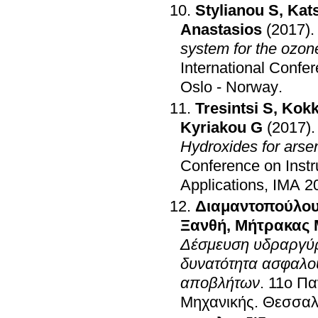
Stylianou S
,
Kats
Anastasios
(2017)
system for the ozon
International Confe
Oslo - Norway
.
Tresintsi S
,
Kokk
Kyriakou G
(2017)
Hydroxides for arsen
Conference on Inst
Applications, IMA 2
Διαμαντοπούλου
Ξανθή
,
Μήτρακας
Δέσμευση υδραργύρο
δυνατότητα ασφαλο
αποβλήτων
.
11ο Πα
Μηχανικής
.
Θεσσαλ