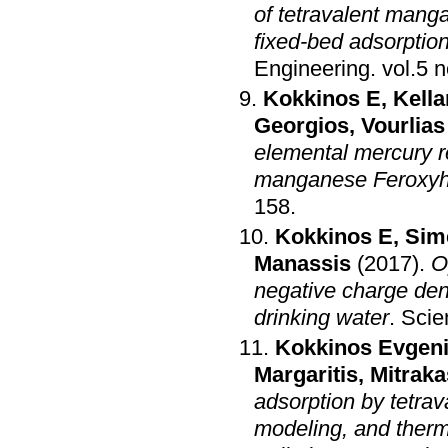
of tetravalent mang
fixed-bed adsorption
Engineering
.
Kokkinos E
,
Kellar
Georgios
,
Vourlia
elemental mercury r
manganese Feroxyh
158
.
Kokkinos E
,
Sim
Manassis
(2017)
.
O
negative charge den
drinking water
.
Scie
Kokkinos Evgen
Margaritis
,
Mitrak
adsorption by tetrav
modeling, and ther