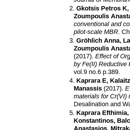
Gkotsis Petros K
Zoumpoulis Anast
conventional and com
pilot-scale MBR
.
Ch
Gröhlich Anna
,
La
Zoumpoulis Anast
(2017)
.
Effect of O
by Fe(II) Reductive
vol.9 no.6 p.389
.
Kaprara E
,
Kalait
Manassis
(2017)
.
E
materials for Cr(VI)
Desalination and W
Kaprara Efthimia
Konstantinos
,
Balc
Anastasios
,
Mitra