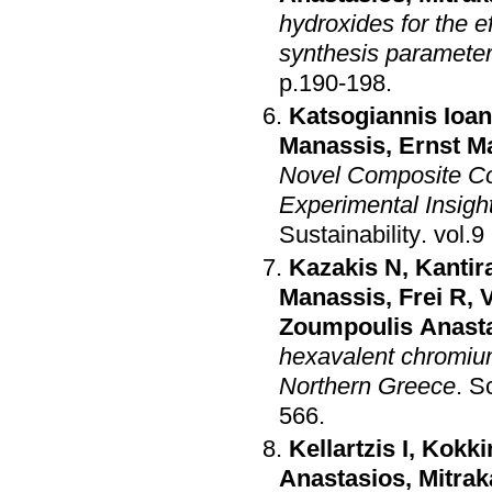
hydroxides for the e
synthesis paramete
p.190-198
.
Katsogiannis Ioan
Manassis
,
Ernst M
Novel Composite Co
Experimental Insight
Sustainability
.
Kazakis N
,
Kantir
Manassis
,
Frei R
,
Zoumpoulis Anast
hexavalent chromium
Northern Greece
.
Sc
566
.
Kellartzis I
,
Kokki
Anastasios
,
Mitra