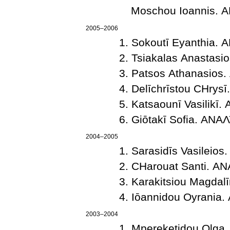
Moschou Ioannis.
2005–2006
Sokoutī Eyanthia.
Tsiakalas Anastas
Patsos Athanasios
Delīchrīstou CΗry
Katsaounī Vasilik
Giōtakī Sofia. ΑΝ
2004–2005
Sarasidīs Vasilei
CΗarouat Santi. 
Karakitsiou Magda
Iōannidou Oyrania
2003–2004
Mpereketidou Olg