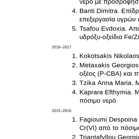
νερό με προσρόφησ
Banti Dimitra. Επί
επεξεργασία υγρών 
Tsafou Evdoxia. Απ
υδρόξυ-οξείδια Fe/Z
2016–2017
Kokotsakis Nikolao
Metaxakis Georgios
οξέος (P-CBA) και τ
Tzika Anna Maria. 
Kaprara Efthymia. 
πόσιμο νερό
2015–2016
Fagioumi Despoina
Cr(VI) από το πόσι
Triantafyllou Geor