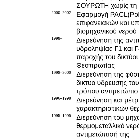
ΣΟΥΡΩΤΗ χωρίς τη 
2000–2002
Εφαρμογή PACL(Poly
επιφανειακών και υ
βιομηχανικού νερού
1998–
Διερεύνηση της αντ
υδροληψίας Γ1 και Γ
παροχής του δικτύο
Θεσπρωτίας
1998–2000
Διερεύνηση της φύσ
δίκτυο ύδρευσης το
τρόπου αντιμετώπισ
1996–1998
Διερεύνηση και μέτ
χαρακτηριστικών θε
1995–1995
Διερεύνηση του μηχ
θερμομεταλλικό νερό
αντιμετώπισή της