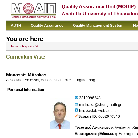
Quality Assurance Unit (MODIP)
Aristotle University of Thessalon
AUTH
Quality Assurance
Quality Management System
Ho
You are here
Home
»
Report CV
Curriculum Vitae
Manassis Mitrakas
Associate Professor, School of Chemical Engineering
Personal Information
2310996248
mmitraka@cheng.auth.gr
http://aclab.web.auth.gr
Scopus ID
6602970340
Γνωστικό Αντικείμενο
:
Αναλυτική Χημ
Επιστημονική Ειδίκευση
:
Επιστήμη τ