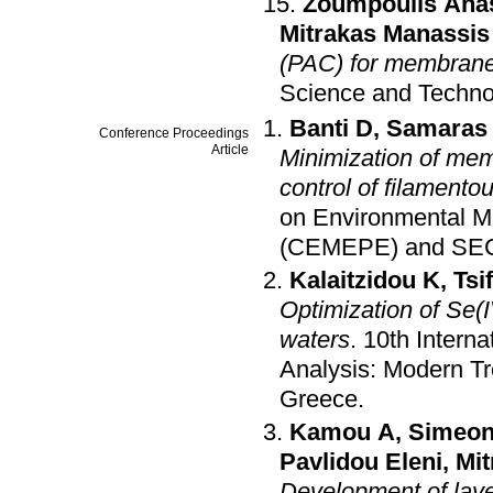
Zoumpoulis Ana
Mitrakas Manassis
(PAC) for membrane 
Science and Techno
Banti D
,
Samaras
Conference Proceedings
Article
Minimization of mem
control of filamento
on Environmental M
(CEMEPE) and SE
Kalaitzidou K
,
Tsi
Optimization of Se(
waters
.
10th Intern
Analysis: Modern Tr
Greece
.
Kamou A
,
Simeon
Pavlidou Eleni
,
Mit
Development of laye