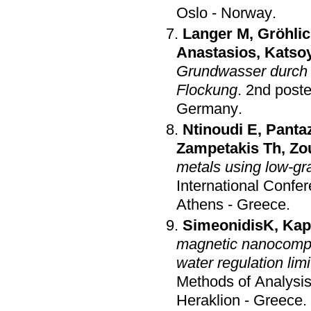
Oslo - Norway
.
Langer M
,
Gröhli
Anastasios
,
Katsoy
Grundwasser durch R
Flockung
.
2nd post
Germany
.
Ntinoudi E
,
Panta
Zampetakis Th
,
Zo
metals using low-gr
International Conf
Athens - Greece
.
SimeonidisK
,
Kap
magnetic nanocompos
water regulation limi
Methods of Analysis
Heraklion - Greece
.