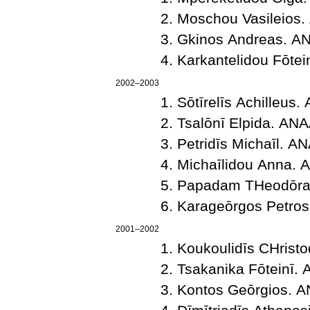
Moschou Vasileios
Gkinos Andreas. 
Karkantelidou Fōt
2002–2003
Sōtīrelīs Achilleu
Tsalōnī Elpida. Α
Petridīs Michaīl.
Michaīlidou Anna.
Papadam THeodōr
Karageōrgos Petr
2001–2002
Koukoulidīs CΗris
Tsakanika Fōteinī
Kontos Geōrgios.