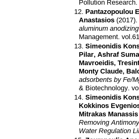
Pollution Research
.
Pantazopoulou 
Anastasios
(2017)
aluminum anodizing 
Management
.
Simeonidis Kons
Pilar
,
Ashraf Suma
Mavroeidis
,
Tresin
Monty Claude
,
Balc
adsorbents by Fe/M
& Biotechnology
.
Simeonidis Kons
Kokkinos Evgenio
Mitrakas Manassis
Removing Antimony 
Water Regulation Li