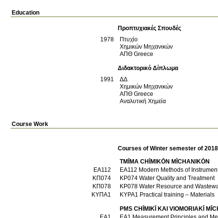
Education
Προπτυχιακές Σπουδές
1978
Πτυχίο
Χημικών Μηχανικών
ΑΠΘ
Greece
Διδακτορικό Δίπλωμα
1991
ΔΔ
Χημικών Μηχανικών
ΑΠΘ
Greece
Αναλυτική Χημεία
Course Work
Courses of Winter semester of 201
TMĪMA CΗĪMIKŌN MĪCΗANIKŌN
ΕΑ112
EA112 Modern Methods of Instrume
ΚΠ074
KP074 Water Quality and Treatment
ΚΠ078
KP078 Water Resource and Wast
ΚΥΠΑ1
KYPA1 Practical training – Materials
PMS CΗĪMIKĪ KAI VIOMORIAKĪ MĪC
ΕΑ1
EA1 Measurement Principles and 