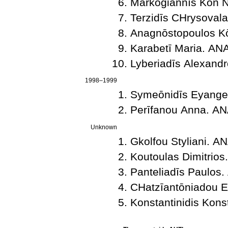
Markogiannīs Kōn
Terzidīs CΗrysova
Anagnōstopoulos 
Karabetī Maria. Α
Lyberiadīs Alexan
1998–1999
Symeōnidīs Eyang
Perīfanou Anna. 
Unknown
Gkolfou Styliani.
Koutoulas Dimitri
Panteliadīs Paulo
CΗatzīantōniadou 
Konstantinidis Ko