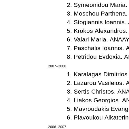
Symeonidou Maria
Moschou Parthena
Stogiannis Ioanni
Krokos Alexandro
Valari Maria. ΑΝΑ
2007–2008
Karalagas Dimitri
Lazarou Vasileios
Sertis Christos. 
Liakos Georgios. 
Mavroudakis Evan
Plavoukou Aikater
2006–2007