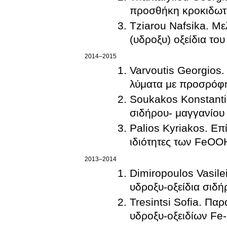
προσθήκη κροκιδωτ
Tziarou Nafsika. Μ
(υδροξυ) οξείδια το
2014–2015
Varvoutis Georgio
λύματα με προσρό
Soukakos Konstantinos. Προσρόφη
σιδήρου- μαγγανίου
Palios Kyriakos. Ε
ιδιότητες των FeO
2013–2014
Dimiropoulos Vasil
υδροξυ-οξείδια σιδή
Tresintsi Sofia. Πα
υδροξυ-οξειδίων Fe