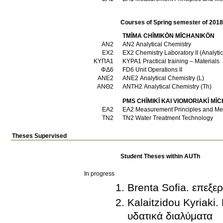
Courses of Spring semester of 201
TMĪMA CΗĪMIKŌN MĪCΗANIKŌN
ΑΝ2
AN2 Analytical Chemistry
ΕΧ2
EX2 Chemistry Laboratory II (Analyt
ΚΥΠΑ1
KYPA1 Practical training – Materials
ΦΔ6
FD6 Unit Operations II
ΑΝΕ2
ANE2 Analytical Chemistry (L)
ΑΝΘ2
ANTH2 Analytical Chemistry (Th)
PMS CΗĪMIKĪ KAI VIOMORIAKĪ MĪC
ΕΑ2
EA2 Measurement Principles and 
ΤΝ2
TN2 Water Treatment Technology
Theses Supervised
Student Theses within AUTh
In progress
Brenta Sofia. επεξε
Kalaitzidou Kyriak
υδατικά διαλύματα