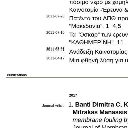
πόσιμο νερό με χαμηλ
Καινοτομία -Έρευνα &
2011-07-20
Πατέντα του ΑΠΘ προ
"Μακεδονία"
.
1, 4,5
.
2011-07-10
Τα "Όσκαρ" των ερευ
"ΚΑΘΗΜΕΡΙΝΗ"
.
11
.
2011-07-05
2011-06-21
Ανάδειξη Καινοτομίας
2011-04-17
Μια φθηνή λύση για υ
Publications
2017
Banti Dimitra C
,
K
Journal Article
Mitrakas Manassis
membrane fouling by
Journal of Membran