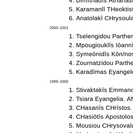
Dīmītriadīs Athan
Karamanlī THeokti
Anatolakī CΗrysou
2000–2001
Tselengidou Parth
Mpougiouklīs Iōan
Symeōnidīs Kōn/n
Zournatzidou Part
Karadīmas Eyange
1999–2000
Stivaktakīs Emman
Tsiara Eyangelia.
CΗasanīs CΗrīsto
CΗasiōtīs Apostol
Mousiou CΗrysova