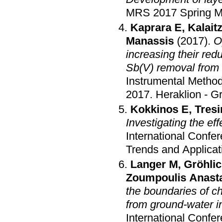
MRS 2017 Spring M
Kaprara E
,
Kalait
Manassis
(2017)
.
O
increasing their red
Sb(V) removal from
Instrumental Method
2017
.
Heraklion - G
Kokkinos E
,
Tresi
Investigating the ef
International Confe
Trends and Applica
Langer M
,
Gröhli
Zoumpoulis Anast
the boundaries of ch
from ground-water in
International Confe