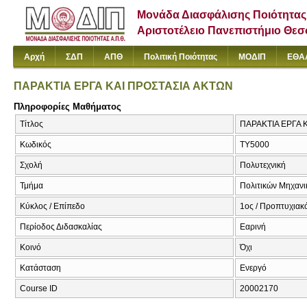
Μονάδα Διασφάλισης Ποιότητας
Αριστοτέλειο Πανεπιστήμιο Θε
Αρχή
ΣΔΠ
ΑΠΘ
Πολιτική Ποιότητας
ΜΟΔΙΠ
ΕΘΑ
ΠΑΡΑΚΤΙΑ ΕΡΓΑ ΚΑΙ ΠΡΟΣΤΑΣΙΑ ΑΚΤΩΝ
Πληροφορίες Μαθήματος
Τίτλος
ΠΑΡΑΚΤΙΑ ΕΡΓΑ ΚΑ
Κωδικός
ΤΥ5000
Σχολή
Πολυτεχνική
Τμήμα
Πολιτικών Μηχαν
Κύκλος / Επίπεδο
1ος / Προπτυχιακ
Περίοδος Διδασκαλίας
Εαρινή
Κοινό
Όχι
Κατάσταση
Ενεργό
Course ID
20002170