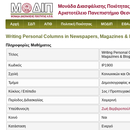
Μονάδα Διασφάλισης Ποιότητας
Αριστοτέλειο Πανεπιστήμιο Θε
Αρχή
ΣΔΠ
ΑΠΘ
Πολιτική Ποιότητας
ΜΟΔΙΠ
ΕΘΑ
Writing Personal Columns in Newspapers, Magazines &
Πληροφορίες Μαθήματος
Writing Personal
Τίτλος
Magazines & Blo
Κωδικός
IP1900
Σχολή
Κοινωνικών και Ο
Τμήμα
Δημοσιογραφίας κ
Κύκλος / Επίπεδο
1ος / Προπτυχιακό
Περίοδος Διδασκαλίας
Χειμερινή
Υπεύθυνος/η
Ζωή Βερβεροπού
Κοινό
Ναι
Κατάσταση
Ενεργό