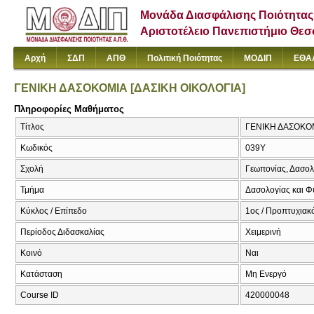
Μονάδα Διασφάλισης Ποιότητας
Αριστοτέλειο Πανεπιστήμιο Θε
Αρχή
ΣΔΠ
ΑΠΘ
Πολιτική Ποιότητας
ΜΟΔΙΠ
ΕΘΑ
ΓΕΝΙΚΗ ΔΑΣΟΚΟΜΙΑ [ΔΑΣΙΚΗ ΟΙΚΟΛΟΓΙΑ]
Πληροφορίες Μαθήματος
Τίτλος
ΓΕΝΙΚΗ ΔΑΣΟΚΟΜΙΑ
Κωδικός
039Υ
Σχολή
Γεωπονίας, Δασολ
Τμήμα
Δασολογίας και Φ
Κύκλος / Επίπεδο
1ος / Προπτυχιακό
Περίοδος Διδασκαλίας
Χειμερινή
Κοινό
Ναι
Κατάσταση
Μη Ενεργό
Course ID
420000048