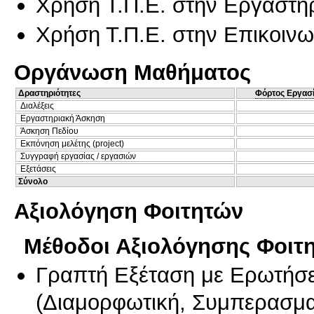
Χρήση Τ.Π.Ε. στην Εργαστη
Χρήση Τ.Π.Ε. στην Επικοινων
Οργάνωση Μαθήματος
Δραστηριότητες
Φόρτος Εργασ
Διαλέξεις
Εργαστηριακή Άσκηση
Άσκηση Πεδίου
Εκπόνηση μελέτης (project)
Συγγραφή εργασίας / εργασιών
Εξετάσεις
Σύνολο
Αξιολόγηση Φοιτητών
Μέθοδοι Αξιολόγησης Φοιτ
Γραπτή Εξέταση με Ερωτήσε
(
Διαμορφωτική
,
Συμπερασμα