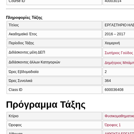
Course ID
40003014
Πληροφορίες Τάξης
Τίτλος
ΕΡΓΑΣΤΗΡΙΟ ΗΛ
Ακαδημαϊκό Έτος
2016 – 2017
Περίοδος Τάξης
Χειμερινή
Διδάσκοντες μέλη ΔΕΠ
Σωτήριος Γούδος
Διδάσκοντες άλλων Κατηγοριών
Δημήτριος Μπάμ
Ώρες Εβδομαδιαία
2
Ώρες Συνολικά
364
Class ID
600036408
Πρόγραμμα Τάξης
Κτίριο
Φυσικομαθηματική
Όροφος
Όροφος 1
Αίθουσα
ΑΙΘΟΥΣΑ ΕΡΓΑΣΤ