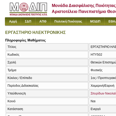
Μονάδα Διασφάλισης Ποιότητας
Αριστοτέλειο Πανεπιστήμιο Θε
Αρχή
ΣΔΠ
ΑΠΘ
Πολιτική Ποιότητας
ΜΟΔΙΠ
ΕΘΑ
ΕΡΓΑΣΤΗΡΙΟ ΗΛΕΚΤΡΟΝΙΚΗΣ
Πληροφορίες Μαθήματος
Τίτλος
ΕΡΓΑΣΤΗΡΙΟ ΗΛΕΚ
Κωδικός
ΗΤΥ502
Σχολή
Θετικών Επιστημ
Τμήμα
Φυσικής
Κύκλος / Επίπεδο
1ος / Προπτυχιακ
Περίοδος Διδασκαλίας
Χειμερινή/Εαρινή
Υπεύθυνος/η
Σπυρίδων Νικολα
Κοινό
Ναι
Κατάσταση
Ενεργό