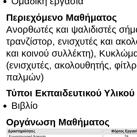
Ομαδική εργασία
Περιεχόμενο Μαθήματος
Aνoρθωτές και ψαλιδιστές σήμα
τρανζίστορ, ενισχυτές και ακο
και κοινού συλλέκτη), Κυκλώμα
(ενισχυτές, ακολουθητής, φίτλ
παλμών)
Τύποι Εκπαιδευτικού Υλικού
Βιβλίο
Οργάνωση Μαθήματος
Δραστηριότητες
Φόρτος Εργασ
Εργαστηριακή Άσκηση
78