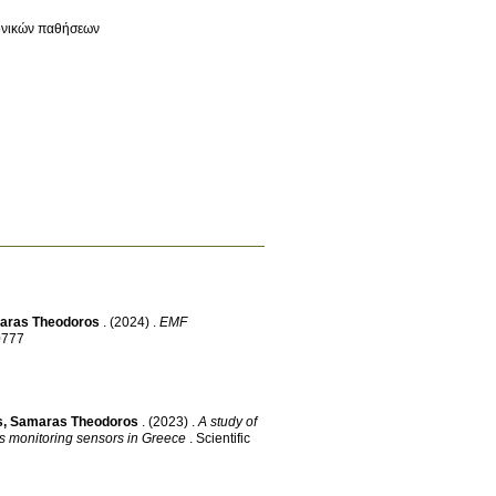
ονικών παθήσεων
aras Theodoros
.
(2024)
.
EMF
0777
s
,
Samaras Theodoros
.
(2023)
.
A study of
s monitoring sensors in Greece
.
Scientific