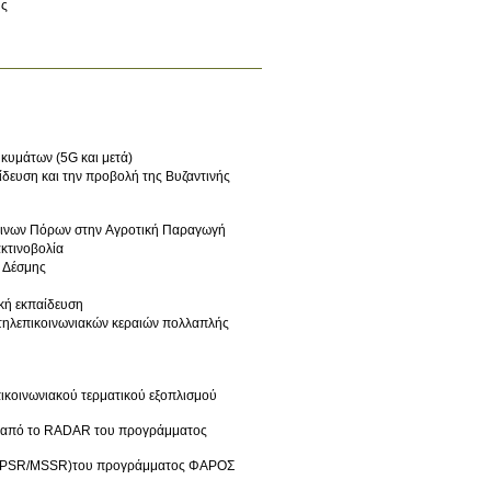
ής
 κυμάτων (5G και μετά)
ίδευση και την προβολή της Βυζαντινής
άτινων Πόρων στην Αγροτική Παραγωγή
κτινοβολία
ς Δέσμης
ώτατη & συνεχιζόμενη ιατρική εκπαίδευση
ν τηλεπικοινωνιακών κεραιών πολλαπλής
πικοινωνιακού τερματικού εξοπλισμού
ος από το RADAR του προγράμματος
R (PSR/MSSR)του προγράμματος ΦΑΡΟΣ