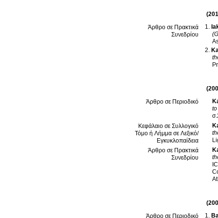
(201
Ia
Άρθρο σε Πρακτικά
(G
Συνεδρίου
As
Ka
th
P
(200
Ka
Άρθρο σε Περιοδικό
to
σ
Ka
Κεφάλαιο σε Συλλογικό
th
Τόμο ή Λήμμα σε Λεξικό/
Li
Εγκυκλοπαίδεια
Ka
Άρθρο σε Πρακτικά
th
Συνεδρίου
IC
Co
At
(200
Ba
Άρθρο σε Περιοδικό