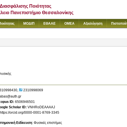
Διασφάλισης Ποιότητας
έλειο Πανεπιστήμιο Θεσσαλονίκης
Ποιότητας
ΜΟΔΙΠ
ΕΘΑΑΕ
ΟΜΕΑ
Αξιολόγηση
Πιστοποί
Φυσικής
310998430
2310998069
abas@auth.gr
copus ID
6506946501
ogle Scholar ID
VNHRoDEAAAAJ
https://orcid.org/0000-0001-8769-3345
στημονική Ειδίκευση
:
Φυσικές επιστήμες