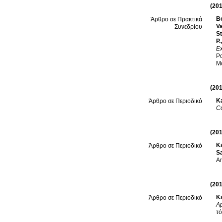
(201
Bo
Άρθρο σε Πρακτικά
Va
Συνεδρίου
St
P.
Ex
Po
Mo
(201
K
Άρθρο σε Περιοδικό
C
(201
K
Άρθρο σε Περιοδικό
S
An
(201
Ka
Άρθρο σε Περιοδικό
Ap