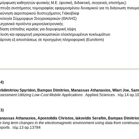
μόρφωση καθηγητών φυσικής Μ.Ε. (φυσική, διδακτική, συγγενείς επιστήμες)
πτυξη συστήματος τομογραφίας εφαρμοσμένου δυναμικού για τη διάγνωση πνευμ
ρεύνηση αεροπορικού δυστυχήματος Γιάκοβλεφ
νολογία Σύμμορφων Στοιχειοκεραιών (ΘΑΛΗΣ)
μηχανικά προϊόντα μικροηλεκτρονικής
δίαση επίπεδης κεραίας για δορυφορική λήψη
λυση και εφαρμογή μικροκυματικών ολοκληρωμένων κυκλωμάτων
άρτιση εξ αποστάσεως σε προηγμένη πληροφορική (Euroform)
4)
lidimitriou Spyridon
,
Bampas Dimitrios
,
Manassas Athanasios
,
Wiart Joe
,
Sam
sessment Utilizing Low-Cost Mobile Applications
.
Applied Sciences
.
τόμ.14 αρ.1
3)
anassas Athanasios
,
Apostolidis Christos
,
Iakovidis Serafim
,
Bampas Dimitrio
e long term changes in the electromagnetic environment using data from continuou
eports
.
τόμ.13 αρ.13784