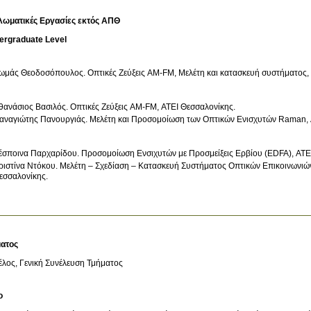
λωματικές Εργασίες εκτός ΑΠΘ
ergraduate Level
ωμάς Θεοδοσόπουλος
.
Οπτικές Ζεύξεις ΑΜ-FM, Μελέτη και κατασκευή συστήματος,
θανάσιος Βασιλός
.
Οπτικές Ζεύξεις ΑΜ-FM, ΑΤΕΙ Θεσσαλονίκης
.
αναγιώτης Πανουργιάς
.
Μελέτη και Προσομοίωση των Οπτικών Ενισχυτών Raman, 
έσποινα Παρχαρίδου
.
Προσομοίωση Ενσιχυτών με Προσμείξεις Ερβίου (EDFA), ΑΤΕ
ριστίνα Ντόκου
.
Μελέτη – Σχεδίαση – Κατασκευή Συστήματος Οπτικών Επικοινωνιών
εσσαλονίκης
.
ατος
λος, Γενική Συνέλευση Τμήματος
ο