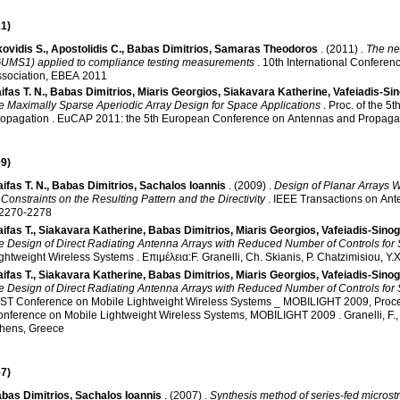
1)
kovidis S.
,
Apostolidis C.
,
Babas Dimitrios
,
Samaras Theodoros
.
(2011)
.
The ne
UMS1) applied to compliance testing measurements
.
10th International Conferen
sociation, EBEA 2011
ifas T. N.
,
Babas Dimitrios
,
Miaris Georgios
,
Siakavara Katherine
,
Vafeiadis-Sin
e Maximally Sparse Aperiodic Array Design for Space Applications
.
Proc. of the 
ropagation
.
EuCAP 2011: the 5th European Conference on Antennas and Propaga
9)
ifas T. N.
,
Babas Dimitrios
,
Sachalos Ioannis
.
(2009)
.
Design of Planar Arrays 
 Constraints on the Resulting Pattern and the Directivity
.
IEEE Transactions on Ant
.2270-2278
ifas T.
,
Siakavara Katherine
,
Babas Dimitrios
,
Miaris Georgios
,
Vafeiadis-Sinogl
e Design of Direct Radiating Antenna Arrays with Reduced Number of Controls for
ghtweight Wireless Systems
.
Επιμέλεια:F. Granelli, Ch. Skianis, P. Chatzimisiou, Y
ifas T.
,
Siakavara Katherine
,
Babas Dimitrios
,
Miaris Georgios
,
Vafeiadis-Sinogl
e Design of Direct Radiating Antenna Arrays with Reduced Number of Controls for
ST Conference on Mobile Lightweight Wireless Systems _ MOBILIGHT 2009, Pro
nference on Mobile Lightweight Wireless Systems, MOBILIGHT 2009
.
Granelli, F.
hens, Greece
7)
bas Dimitrios
,
Sachalos Ioannis
.
(2007)
.
Synthesis method of series-fed microst