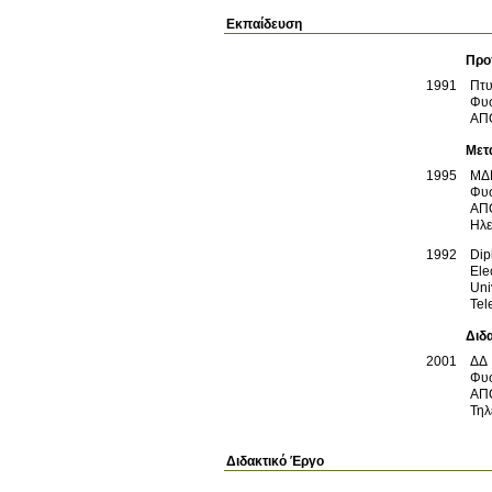
Εκπαίδευση
Προ
1991
Πτυ
Φυσ
ΑΠ
Μετ
1995
ΜΔ
Φυσ
ΑΠ
Ηλε
1992
Dip
Ele
Uni
Tel
Διδ
2001
ΔΔ
Φυσ
ΑΠ
Τηλ
Διδακτικό Έργο