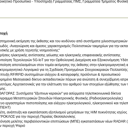
οικητικό Προσωπικό - Υποστήριξη Γραμματείας ΠΜΣ, Γραμματεία Τμήματος Φυσικ
τοχή
στημονική εκτίμηση της έκθεσης και του κινδύνου από συστήματα χιλιοστομετρικών
ωδός -Αναγνώριση και άμεσος χαρακτηρισμός Πολιτιστικών τεκμηρίων για την εκπα
σικής με χρήση τεχνητής νοημοσύνης"
ρήσεις ηλεκτρικής αντίστασης γείωσης και ηλεκτρικής επιφανειακής αντίστασης
οποίηση Τεχνολογιών 5G-IoT για την Ορθολογική Διαχείριση και Εξοικονόμηση Υδ
ποίηση αποτελεσμάτων στον τομέα εκτίμησης της έκθεσης στην ηλεκτρομαγνητική α
κτρομαγνητικό Λογισμικό για τη Σχεδίαση Προηγμένων Στοιχειοκεραιών Πολλαπλή
πτυξη RF/RFID συστημάτων ελέγχου & καταγραφής προϊόντων & προσωπικού
Διευρημένο Μεσογειακό δίκτυο εκπαιδευτικών πόρων για αν
νοτόμες Αρχιτεκτονικές για την ελάττωση του αριθμού των στοιχείων εξώθησης τω
μης.
ΑΓΟΡΑΣ: Συστήματα "έξυπνων κεραιών" για ασύρματα τηλεπικοινωνικά δίκτυα
γραμμα Μεταπτυχιακών Σπουδών Ηλεκτρονικής Φυσικής (Ραδιοηλεκτρολογίας)
τυο εργαστηρίων πιστοποίησης και ελέγχου ηλεκτρολογικού, ηλεκτρονικού και τηλε
ΕΠΕΗΤ)
έτη, ανάπτυξη και εγκατάσταση εξοπλισμού μετρήσεων της Η/Μ πυκνότητας ισχύ
ΡΟΚΛΟΣ για την περιοχή Περαίας Θεσσαλονίκης
όνηση μελέτης περιβαλλοντικών επιπτώσεων (ΜΠΕ) εγκαταστάσεων νέων RADA
ν περιοχή Ψαριό