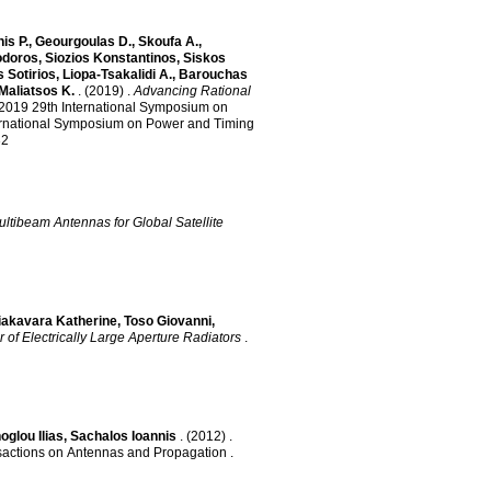
is P.
,
Geourgoulas D.
,
Skoufa A.
,
odoros
,
Siozios Konstantinos
,
Siskos
 Sotirios
,
Liopa-Tsakalidi A.
,
Barouchas
Maliatsos K.
.
(2019)
.
Advancing Rational
2019 29th International Symposium on
ernational Symposium on Power and Timing
32
ultibeam Antennas for Global Satellite
iakavara Katherine
,
Toso Giovanni
,
 of Electrically Large Aperture Radiators
.
oglou Ilias
,
Sachalos Ioannis
.
(2012)
.
sactions on Antennas and Propagation
.