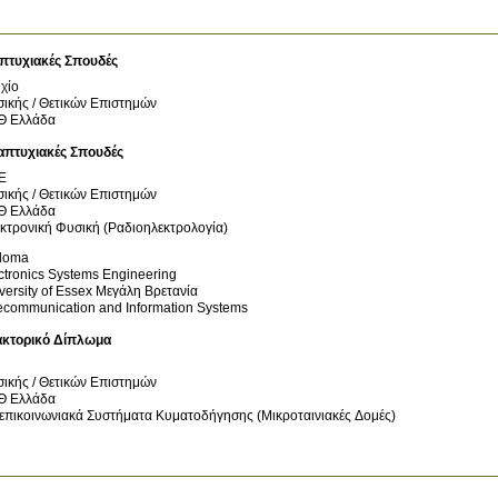
πτυχιακές Σπουδές
χίο
ικής / Θετικών Επιστημών
Θ
Ελλάδα
απτυχιακές Σπουδές
Ε
ικής / Θετικών Επιστημών
Θ
Ελλάδα
κτρονική Φυσική (Ραδιοηλεκτρολογία)
loma
ctronics Systems Engineering
versity of Essex
Μεγάλη Βρετανία
ecommunication and Information Systems
ακτορικό Δίπλωμα
ικής / Θετικών Επιστημών
Θ
Ελλάδα
επικοινωνιακά Συστήματα Κυματοδήγησης (Μικροταινιακές Δομές)