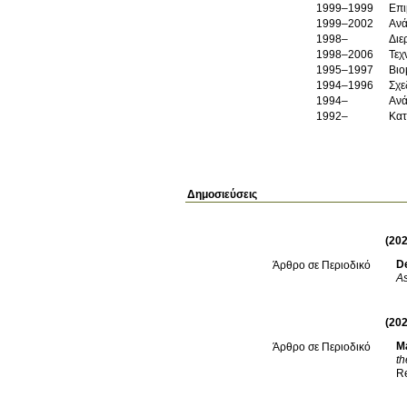
1999–1999
Επι
1999–2002
Ανά
1998–
Διε
1998–2006
Τεχ
1995–1997
Βιο
1994–1996
Σχε
1994–
Ανά
1992–
Κατ
Δημοσιεύσεις
(202
De
Άρθρο σε Περιοδικό
As
(202
M
Άρθρο σε Περιοδικό
th
R