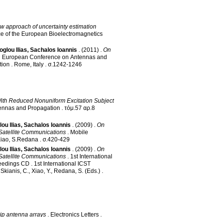
w approach of uncertainty estimation
ce of the European Bioelectromagnetics
oglou Ilias
,
Sachalos Ioannis
.
(2011)
.
On
5th European Conference on Antennas and
tion
.
Rome, Italy
.
σ.1242-1246
With Reduced Nonuniform Excitation Subject
ennas and Propagation
.
τόμ.57 αρ.8
ou Ilias
,
Sachalos Ioannis
.
(2009)
.
On
 Satellite Communications
.
Mobile
.Xiao, S.Redana
.
σ.420-429
ou Ilias
,
Sachalos Ioannis
.
(2009)
.
On
 Satellite Communications
.
1st International
ceedings CD
.
1st International ICST
, Skianis, C., Xiao, Y., Redana, S. (Eds.)
.
rip antenna arrays
.
Electronics Letters
.