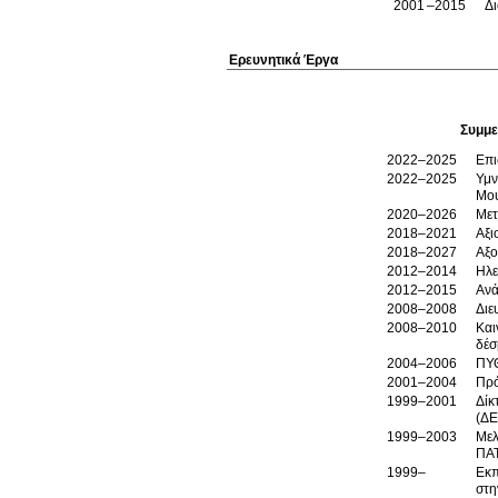
2001
2015
Δι
Ερευνητικά Έργα
Συμμε
2022–2025
Επι
2022–2025
Υμν
Μου
2020–2026
Μετ
2018–2021
Αξι
2018–2027
Αξο
2012–2014
Ηλε
2012–2015
Ανά
2008–2008
2008–2010
Kαι
δέσ
2004–2006
ΠΥΘ
2001–2004
Πρό
1999–2001
Δίκ
(Δ
1999–2003
Μελ
ΠΑΤ
1999–
Εκπ
στη