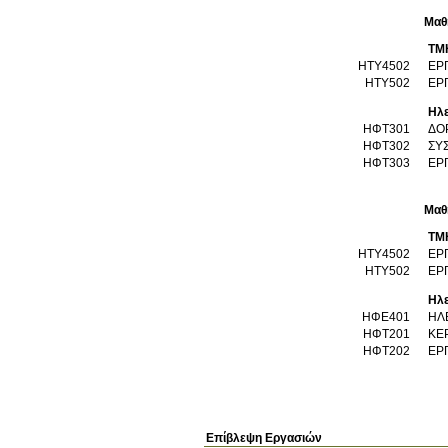
Μαθ
ΤΜ
ΗΤΥ4502
ΕΡ
ΗΤΥ502
ΕΡ
Ηλε
ΗΦΤ301
ΔΟ
ΗΦΤ302
ΣΥ
ΗΦΤ303
ΕΡ
Μαθ
ΤΜ
ΗΤΥ4502
ΕΡ
ΗΤΥ502
ΕΡ
Ηλε
ΗΦΕ401
ΗΛ
ΗΦΤ201
ΚΕ
ΗΦΤ202
ΕΡ
Επίβλεψη Εργασιών