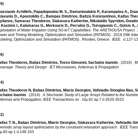
9)
ursianis Achillefs
,
Papadopoulou M. S.
,
Damantoulakis P.
,
Karampatea A.
,
Doan
lavanis D.
,
Apostolidis C.
,
Bampas Dimitrios
,
Baltzis Konstantinos
,
Kaifas The
ylianos
,
Samaras Theodoros
,
Siakavara Katherine
,
Nikolaidis Spyridon
,
Goudos
,
Kasimis I.
,
Kalamaras G.
,
Merkouris D.
,
Perrakis G.
,
Tsirogiannis C.
,
Gotsis A.
,
ploitation of Water Irrigation Using 5G-IoT Capabilities: The AREThOU5A Project
.
wer and Timing Modeling, Optimization and Simulation (PATMOS)
.
2019 29th Int
deling, Optimization and Simulation (PATMOS)
.
Rhodes, Greece
.
IEEE
.
σ.127-1
6)
aifas Theodoros
,
Babas Dimitrios
,
Tosso Giovanni
,
Sachalos Ioannis
.
(2016)
.
Μ
overage: Theory and Design
.
IET Microwaves, Antennas & Propagation
4)
aifas Theodoros N
,
Babas Dimitrios
,
Miaris Georgios
,
Vafeiadis-Sinoglou Ilias
,
S
achalos Ioannis
.
(2014)
.
A Stochastic Study of Large Arrays Related to the Number
tennas and Propagation, IEEE Transactions on
.
τόμ.62 αρ.7 σ.3520-3533
2)
ifas T. N.
,
Babas Dimitrios
,
Miaris Georgios
,
Siakavara Katherine
,
Vafeiadis-Sin
eriodic array layout optimization by the constraint relaxation approach
.
IEEE Tran
τόμ.60 αρ.1 σ.148-163