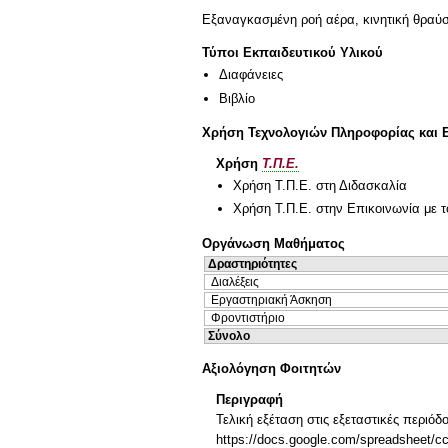
Εξαναγκασμένη ροή αέρα, κινητική θραύσ
Τύποι Εκπαιδευτικού Υλικού
Διαφάνειες
Βιβλίο
Χρήση Τεχνολογιών Πληροφορίας και 
Χρήση
Τ.Π.Ε.
Χρήση Τ.Π.Ε. στη Διδασκαλία
Χρήση Τ.Π.Ε. στην Επικοινωνία με τ
Οργάνωση Μαθήματος
Δραστηριότητες
Διαλέξεις
Εργαστηριακή Άσκηση
Φροντιστήριο
Σύνολο
Αξιολόγηση Φοιτητών
Περιγραφή
Τελική εξέταση στις εξεταστικές περιόδ
https://docs.google.com/spreadsh