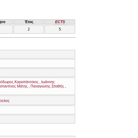
ηνο
Έτος
ECTS
2
5
εόδωρος Καραπάντσιος
Ιωάννης
σταντίνος Μάτης
Παναγιώτης Σπαθής
ουλος