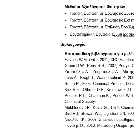
Μέθοδοι Αξιολόγησης Φοιτητών
Γραπτή Εξέταση με Ερωτήσεις Σύντ
Γραπτή Εξέταση με Ερωτήσεις Εκτε
Γραπτή Εξέταση με Επίλυση Προβλ
Εργαστηριακή Εργασία
(
Συμπερασμα
Βιβλιογραφία
Επιπρόσθετη βιβλιογραφία για μελέ
Haynes W.M. (Ed.), 2011, CRC Handboo
Green D.W., Perry R.H., 2007, Perry's 
Ζαμπούλης Δ. , Ζουμπούλης Α. , Μάτης 
Jess A., Kragl U., Wasserscheid P., 20
Smith R., 2005, Chemical Process Desig
Kirk R.E., Othmer D.F., Kroschwitz J.I
Pecsok R.L., Chapman K., Ponder W.H., 
Chemical Society.
Mukhlenov I.P., Koval G., 1974, Chemic
Bird RB, Stewart WE, Lightfoot EN, 200
Νικολός Ι.Κ., 2007, Σημειώσεις μαθήμα
Πανίδης Θ., 2010, Μετάδοση Θερμότητα