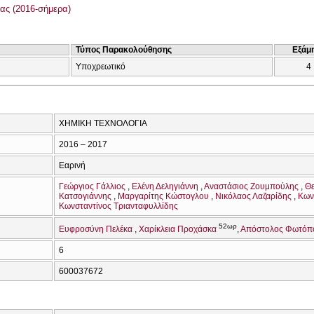
ας (2016-σήμερα)
Τύπος Παρακολούθησης
Εξάμ
Υποχρεωτικό
4
ΧΗΜΙΚΗ ΤΕΧΝΟΛΟΓΙΑ
2016 – 2017
Εαρινή
Γεώργιος Γάλλιος
Ελένη Δεληγιάννη
Αναστάσιος Ζουμπούλης
Θ
Κατσογιάννης
Μαργαρίτης Κώστογλου
Νικόλαος Λαζαρίδης
Κων
Κωνσταντίνος Τριανταφυλλίδης
52ωρ
Ευφροσύνη Πελέκα
Χαρίκλεια Προχάσκα
Απόστολος Φωτόπ
6
600037672