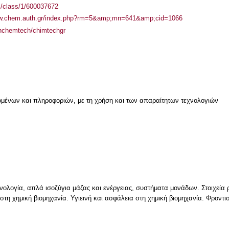
el/class/1/600037672
ww.chem.auth.gr/index.php?rm=5&amp;mn=641&amp;cid=1066
uthchemtech/chimtechgr
μένων και πληροφοριών, με τη χρήση και των απαραίτητων τεχνολογιών
χνολογία, απλά ισοζύγια μάζας και ενέργειας, συστήματα μονάδων. Στοιχεία 
στη χημική βιομηχανία. Υγιεινή και ασφάλεια στη χημική βιομηχανία. Φροντι