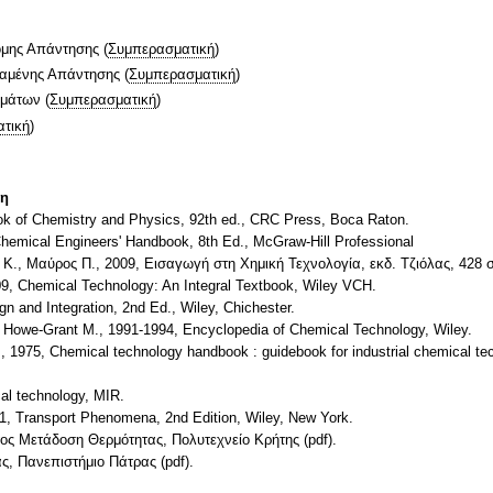
ομης Απάντησης
(
Συμπερασματική
)
ταμένης Απάντησης
(
Συμπερασματική
)
ημάτων
(
Συμπερασματική
)
τική
)
τη
k of Chemistry and Physics, 92th ed., CRC Press, Boca Raton.
Chemical Engineers' Handbook, 8th Ed., McGraw-Hill Professional
Κ., Μαύρος Π., 2009, Εισαγωγή στη Χημική Τεχνολογία, εκδ. Τζιόλας, 428 
09, Chemical Technology: An Integral Textbook, Wiley VCH.
n and Integration, 2nd Ed., Wiley, Chichester.
., Howe-Grant M., 1991-1994, Encyclopedia of Chemical Technology, Wiley.
1975, Chemical technology handbook : guidebook for industrial chemical tec
al technology, MIR.
1, Transport Phenomena, 2nd Edition, Wiley, New York.
τος Μετάδοση Θερμότητας, Πολυτεχνείο Κρήτης (pdf).
ς, Πανεπιστήμιο Πάτρας (pdf).