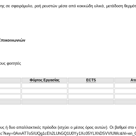
ης σε σφαιρόμυλο, ροή ρευστών μέσα από κοκκώδη υλικά, μετάδοση θερμότη
Επικοινωνιών
ους φοιτητές
Φόρτος Εργασίας
ECTS
Ατ
ους ή δυο απαλλακτικές πρόοδοι (ισχύει ο μέσος όρος αυτών). Οι βαθμοί στο
eet/ccc?key=0AmAT7oSIUQg1cEh2LUhGQ1U0Yy1Xc05YLXhDSVVlUWc&hl=en_