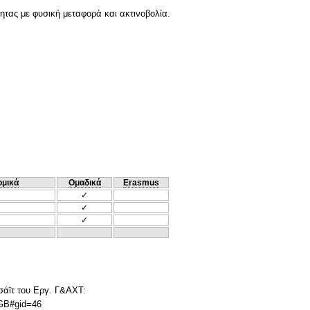
τας με φυσική μεταφορά και ακτινοβολία.
ομικά
Ομαδικά
Erasmus
✓
✓
✓
 σάϊτ του Εργ. Γ&ΑΧΤ:
GB#gid=46