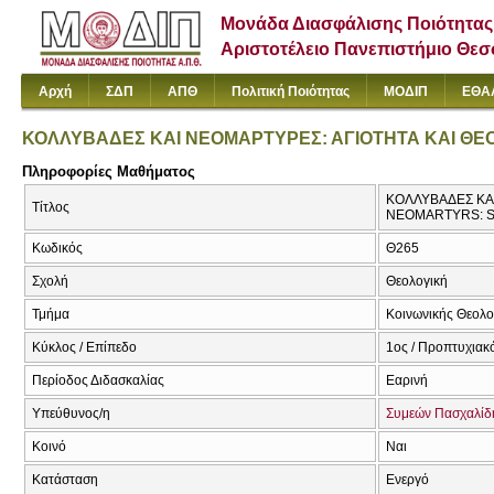
Μονάδα Διασφάλισης Ποιότητας
Αριστοτέλειο Πανεπιστήμιο Θε
Αρχή
ΣΔΠ
ΑΠΘ
Πολιτική Ποιότητας
ΜΟΔΙΠ
ΕΘΑ
ΚΟΛΛΥΒΑΔΕΣ ΚΑΙ ΝΕΟΜΑΡΤΥΡΕΣ: ΑΓΙΟΤΗΤΑ ΚΑΙ ΘΕ
Πληροφορίες Μαθήματος
ΚΟΛΛΥΒΑΔΕΣ ΚΑΙ
Τίτλος
NEOMARTYRS: 
Κωδικός
Θ265
Σχολή
Θεολογική
Τμήμα
Κοινωνικής Θεολογ
Κύκλος / Επίπεδο
1ος / Προπτυχιακ
Περίοδος Διδασκαλίας
Εαρινή
Υπεύθυνος/η
Συμεών Πασχαλίδ
Κοινό
Ναι
Κατάσταση
Ενεργό