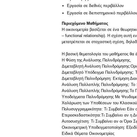
Εργασία σε διεθνές περιβάλλον
Εργασία σε διεπιστημονικό περιβάλλο
Περιεχόμενο Μαθήματος
Η οικονομετρία βασίζεται σε ένα θεωρητικ
– functional relationship). Η σχέση αυτή
μετατρέπεται σε στοχαστική σχέση, δηλαδ
Η βασική θεματολογία του μαθήματος θα έ
Η Φύση της Ανάλυσης Παλινδρόμησης,
Διμεταβλητή Ανάλυση Παλινδρόμησης:Ορισ
Διμεταβλητό Υπόδειγμα Παλινδρόμησης: 
Διμεταβλητή Παλινδρόμηση: Εκτίμηση Δια
Ανάλυση Πολλαπλής Παλινδρόμησης: Το 
Ανάλυση Πολλαπλής Παλινδρόμησης:Το 
Υποδείγματα Παλινδρόμησης Με Ψευδομε
Χαλάρωση των Υποθέσεων του Κλασικού
Πολυσυγγραμμικότητα: Τι Συμβαίνει Εάν ο
Ετεροσκεδαστικότητα:Τι Συμβαίνει αν η Δ
Αυτοσυσχέτιση: Τι Συμβαίνει αν οι Όροι Σ
Οικονομετρική Υποδειγματοποίηση: Εξειδί