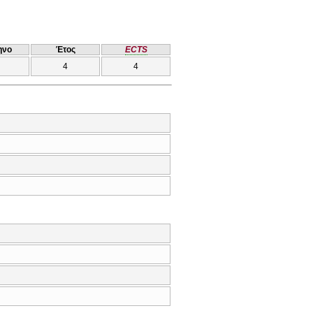
ηνο
Έτος
ECTS
4
4