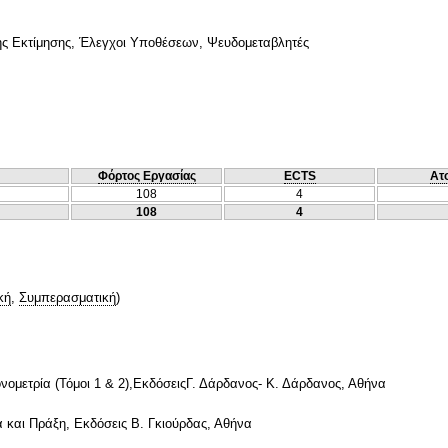
ς Εκτίμησης, Έλεγχοι Υποθέσεων, Ψευδομεταβλητές
Φόρτος Εργασίας
ECTS
Ατ
108
4
108
4
κή
,
Συμπερασματική
)
νομετρία (Τόμοι 1 & 2),ΕκδόσειςΓ. Δάρδανος- Κ. Δάρδανος, Αθήνα
α και Πράξη, Εκδόσεις Β. Γκιούρδας, Αθήνα