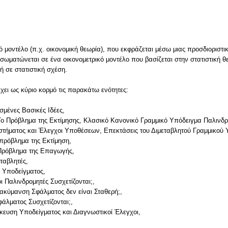
ν
ό μοντέλο (π.χ. οικονομική θεωρία), που εκφράζεται μέσω μιας προσδιοριστι
 ενσωματώνεται σε ένα οικονομετρικό μοντέλο που βασίζεται στην στατιστική θ
ή σε στατιστική σχέση.
χει ως κύριο κορμό τις παρακάτω ενότητες:
μένες Βασικές Ιδέες,
Το Πρόβλημα της Εκτίμησης, Κλασικό Κανονικό Γραμμικό Υπόδειγμα Παλινδ
στήματος και Έλεγχοι Υποθέσεων, Επεκτάσεις του Διμεταβλητού Γραμμικού
πρόβλημα της Εκτίμηση,
Πρόβλημα της Επαγωγής,
ταβλητές,
 Υποδείγματος,
ι Παλινδρομητές Συσχετίζονται;,
ιακύμανση Σφάλματος δεν είναι Σταθερή;,
φάλματος Συσχετίζονται;,
κευση Υποδείγματος και Διαγνωστικοί Έλεγχοι,