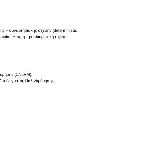
κής – συναρτησιακής σχέσης (deterministic
εωρία. Έτσι, η προσδιοριστική σχέση
ρόμησης (CNLRM),
 Υποδείγματος Παλινδρόμησης,