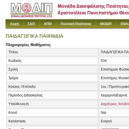
Μονάδα Διασφάλισης Ποιότητας
Αριστοτέλειο Πανεπιστήμιο Θε
Αρχή
ΣΔΠ
ΑΠΘ
Πολιτική Ποιότητας
ΜΟΔΙΠ
ΕΘΑ
ΠΑΙΔΑΓΩΓΙΚΑ ΠΑΙΧΝΙΔΙΑ
Πληροφορίες Μαθήματος
Τίτλος
ΠΑΙΔΑΓΩΓΙΚΑ ΠΑ
Κωδικός
034
Σχολή
Επιστημών Φυσική
Τμήμα
Επιστήμης Φυσική
Κύκλος / Επίπεδο
1ος / Προπτυχιακ
Περίοδος Διδασκαλίας
Χειμερινή/Εαρινή
Υπεύθυνος/η
Δημήτριος Χατζό
Κοινό
Ναι
Κατάσταση
Ενεργό