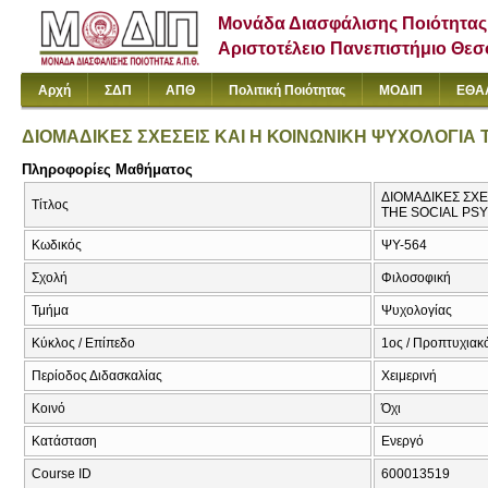
Μονάδα Διασφάλισης Ποιότητας
Αριστοτέλειο Πανεπιστήμιο Θε
Αρχή
ΣΔΠ
ΑΠΘ
Πολιτική Ποιότητας
ΜΟΔΙΠ
ΕΘΑ
ΔΙΟΜΑΔΙΚΕΣ ΣΧΕΣΕΙΣ ΚΑΙ Η ΚΟΙΝΩΝΙΚΗ ΨΥΧΟΛΟΓΙΑ 
Πληροφορίες Μαθήματος
ΔΙΟΜΑΔΙΚΕΣ ΣΧΕ
Τίτλος
THE SOCIAL PS
Κωδικός
ΨΥ-564
Σχολή
Φιλοσοφική
Τμήμα
Ψυχολογίας
Κύκλος / Επίπεδο
1ος / Προπτυχιακ
Περίοδος Διδασκαλίας
Χειμερινή
Κοινό
Όχι
Κατάσταση
Ενεργό
Course ID
600013519