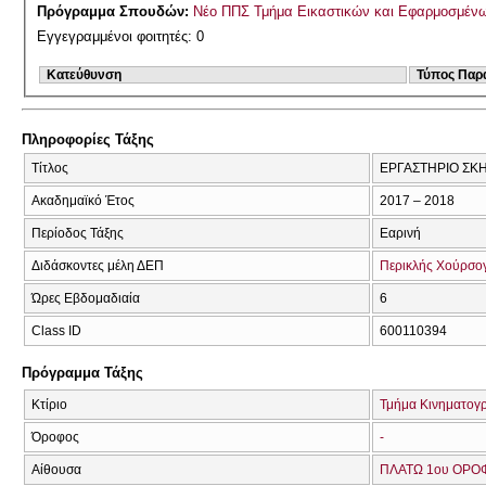
Πρόγραμμα Σπουδών:
Νέο ΠΠΣ Τμήμα Εικαστικών και Εφαρμοσμένω
Εγγεγραμμένοι φοιτητές: 0
Κατεύθυνση
Τύπος Παρ
Πληροφορίες Τάξης
Τίτλος
ΕΡΓΑΣΤΗΡΙΟ ΣΚΗ
Ακαδημαϊκό Έτος
2017 – 2018
Περίοδος Τάξης
Εαρινή
Διδάσκοντες μέλη ΔΕΠ
Περικλής Χούρσο
Ώρες Εβδομαδιαία
6
Class ID
600110394
Πρόγραμμα Τάξης
Κτίριο
Τμήμα Κινηματογ
Όροφος
-
Αίθουσα
ΠΛΑΤΩ 1ου ΟΡΟΦ