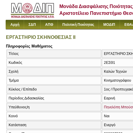
Μονάδα Διασφάλισης Ποιότητας
Αριστοτέλειο Πανεπιστήμιο Θε
Αρχή
ΣΔΠ
ΑΠΘ
Πολιτική Ποιότητας
ΜΟΔΙΠ
ΕΘΑ
ΕΡΓΑΣΤΗΡΙΟ ΣΚΗΝΟΘΕΣΙΑΣ ΙΙ
Πληροφορίες Μαθήματος
Τίτλος
ΕΡΓΑΣΤΗΡΙΟ ΣΚΗ
Κωδικός
2ΕΣΘ1
Σχολή
Καλών Τεχνών
Τμήμα
Κινηματογράφου
Κύκλος / Επίπεδο
1ος / Προπτυχιακ
Περίοδος Διδασκαλίας
Εαρινή
Υπεύθυνος/η
Πηνελόπη Μπούσ
Κοινό
Ναι
Κατάσταση
Ενεργό