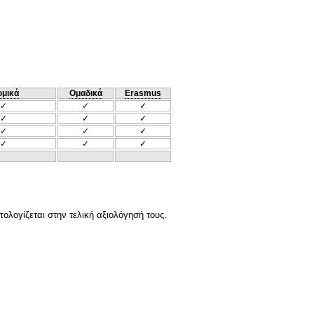
ομικά
Ομαδικά
Erasmus
✓
✓
✓
✓
✓
✓
✓
✓
✓
✓
✓
✓
ολογίζεται στην τελική αξιολόγησή τους.