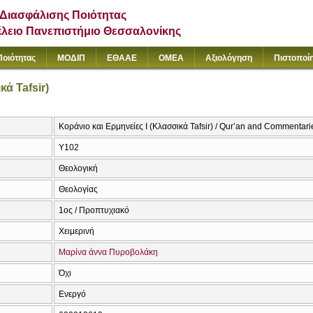
Διασφάλισης Ποιότητας
έλειο Πανεπιστήμιο Θεσσαλονίκης
Ποιότητας
ΜΟΔΙΠ
ΕΘΑΑΕ
ΟΜΕΑ
Αξιολόγηση
Πιστοποί
κά Tafsir)
Κοράνιο και Ερμηνείες I (Κλασσικά Tafsir) / Qur’an and Commentarie
Υ102
Θεολογική
Θεολογίας
1ος / Προπτυχιακό
Χειμερινή
Μαρίνα άννα Πυροβολάκη
Όχι
Ενεργό