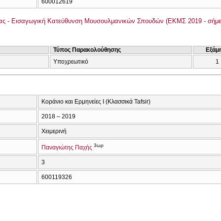
600012619
ας - Εισαγωγική Κατεύθυνση Μουσουλμανικών Σπουδών (ΕΚΜΣ 2019 - σήμε
Τύπος Παρακολούθησης
Εξάμ
Υποχρεωτικό
1
Κοράνιο και Ερμηνείες I (Κλασσικά Tafsir)
2018 – 2019
Χειμερινή
3ωρ
Παναγιώτης Παχής
3
600119326