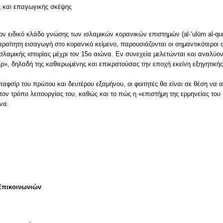
ς και επαγωγικής σκέψης
ν ειδικό κλάδο γνώσης των ισλαμικών κορανικών επιστημών (al-‘ulūm al-qurā
ραίτητη εισαγωγή στο κορανικό κείμενο, παρουσιάζονται οι σημαντικότεροι σ
σλαμικής ιστορίας μέχρι τον 15ο αιώνα. Εν συνεχεία μελετώνται και αναλύο
ρ», δηλαδή της καθιερωμένης και επικρατούσας την εποχή εκείνη εξηγητικής
ταφσίρ του πρώτου και δευτέρου εξαμήνου, οι φοιτητές θα είναι σε θέση να 
τον τρόπο λειτουργίας του, καθώς και το πώς η «επιστήμη της ερμηνείας το
Επικοινωνιών