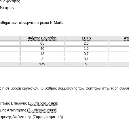
ους φοιτητές
Φοιτητών
μαθημάτων. συνεργασία μέσω E-Mails.
Φόρτος Εργασίας
ECTS
Ατ
65
2,6
40
1,6
18
0,7
2
0,1
125
5
ές ή σε μορφή εργασιών. Ο βαθμός συμμετοχής των φοιτητών στην τάξη συνυπ
απλής Επιλογής
(
Συμπερασματική
)
ομης Απάντησης
(
Συμπερασματική
)
ταμένης Απάντησης
(
Συμπερασματική
)