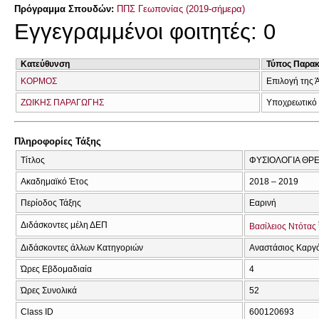
Πρόγραμμα Σπουδών:
ΠΠΣ Γεωπονίας (2019-σήμερα)
Εγγεγραμμένοι φοιτητές: 0
Κατεύθυνση
Τύπος Παρα
ΚΟΡΜΟΣ
Επιλογή της 
ΖΩΙΚΗΣ ΠΑΡΑΓΩΓΗΣ
Υποχρεωτικό
Πληροφορίες Τάξης
Τίτλος
ΦΥΣΙΟΛΟΓΙΑ ΘΡ
Ακαδημαϊκό Έτος
2018 – 2019
Περίοδος Τάξης
Εαρινή
Διδάσκοντες μέλη ΔΕΠ
Βασίλειος Ντότας
Διδάσκοντες άλλων Κατηγοριών
Αναστάσιος Καργ
Ώρες Εβδομαδιαία
4
Ώρες Συνολικά
52
Class ID
600120693