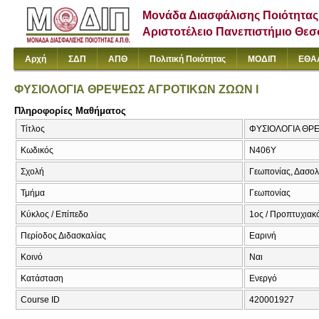
Μονάδα Διασφάλισης Ποιότητας
Αριστοτέλειο Πανεπιστήμιο Θε
Αρχή
ΣΔΠ
ΑΠΘ
Πολιτική Ποιότητας
ΜΟΔΙΠ
ΕΘΑ
ΦΥΣΙΟΛΟΓΙΑ ΘΡΕΨΕΩΣ ΑΓΡΟΤΙΚΩΝ ΖΩΩΝ Ι
Πληροφορίες Μαθήματος
Τίτλος
ΦΥΣΙΟΛΟΓΙΑ ΘΡΕ
Κωδικός
Ν406Υ
Σχολή
Γεωπονίας, Δασολ
Τμήμα
Γεωπονίας
Κύκλος / Επίπεδο
1ος / Προπτυχιακ
Περίοδος Διδασκαλίας
Εαρινή
Κοινό
Ναι
Κατάσταση
Ενεργό
Course ID
420001927