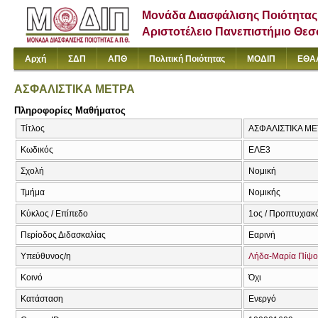
Μονάδα Διασφάλισης Ποιότητας
Αριστοτέλειο Πανεπιστήμιο Θε
Αρχή
ΣΔΠ
ΑΠΘ
Πολιτική Ποιότητας
ΜΟΔΙΠ
ΕΘΑ
ΑΣΦΑΛΙΣΤΙΚΑ ΜΕΤΡΑ
Πληροφορίες Μαθήματος
Τίτλος
ΑΣΦΑΛΙΣΤΙΚΑ ΜΕ
Κωδικός
ΕΛΕ3
Σχολή
Νομική
Τμήμα
Νομικής
Κύκλος / Επίπεδο
1ος / Προπτυχιακ
Περίοδος Διδασκαλίας
Εαρινή
Υπεύθυνος/η
Λήδα-Μαρία Πίψ
Κοινό
Όχι
Κατάσταση
Ενεργό